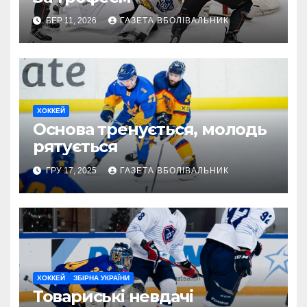
БЕР 11, 2026
ГАЗЕТА ВБОЛІВАЛЬНИК
ХОККЕЙ
Основа тренується, молодь
рятується
ГРУ 17, 2025
ГАЗЕТА ВБОЛІВАЛЬНИК
ХОККЕЙ
ЗБІРНА УКРАЇНИ
Товариські невдачі