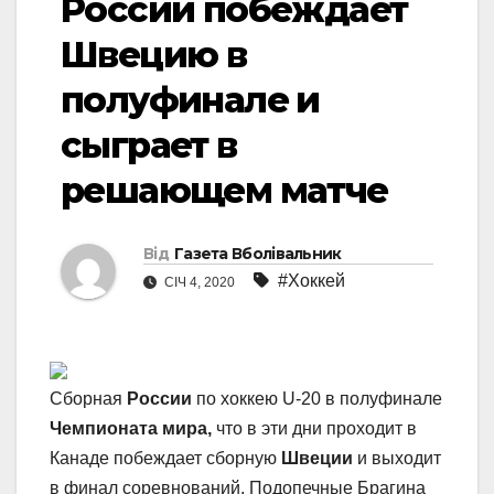
России побеждает
Швецию в
полуфинале и
сыграет в
решающем матче
Від
Газета Вболівальник
#Хоккей
СІЧ 4, 2020
Сборная
России
по хоккею U-20 в полуфинале
Чемпионата мира,
что в эти дни проходит в
Канаде побеждает сборную
Швеции
и выходит
в финал соревнований. Подопечные Брагина