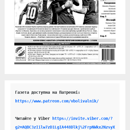
https://www.patreon.com/vbolivalnik/
Читайте у Viber 
https://invite.viber.com/?
g2=AQBC3zIilw7zD1LgIA448Dlkj%2FrpNWkx2NzsyX