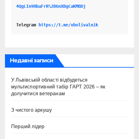
4QgLIn9HbaFrR%2B6nXBgCaKMBDj
Telegram 
https://t.me/vbolivalnik
Недавні записи
У Львівській області відбудеться
мультиспортивний табір ГАРТ 2026 – як
долучитися ветеранам
З чистого аркушу
Перший лідер