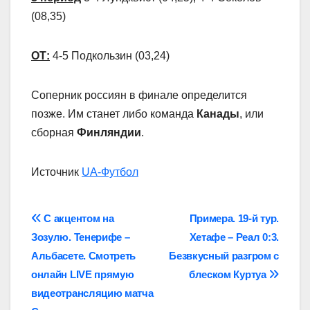
(08,35)
ОТ:
4-5 Подкользин (03,24)
Соперник россиян в финале определится
позже. Им станет либо команда
Канады
, или
сборная
Финляндии
.
Источник
UA-Футбол
Навігація
С акцентом на
Примера. 19-й тур.
Зозулю. Тенерифе –
Хетафе – Реал 0:3.
записів
Альбасете. Смотреть
Безвкусный разгром с
онлайн LIVE прямую
блеском Куртуа
видеотрансляцию матча