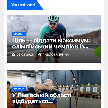
You missed
БІАТЛОН
Ціль — віддати максимум:
олімпійський чемпіон із
біатлону Жаклен стартує у
06.08.2026
ПАВЛОВА ІРИНА
дебютній професійній
велогонці
БІАТЛОН
У Львівській області
відбудеться
мультиспортивний табір