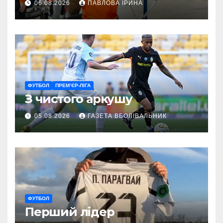
06.08.2026
ПАВЛОВА ІРИНА
ГАРТ 2026 – як долучитися
ветеранам
ФУТБОЛ
ПРЕМ’ЄР-ЛІГА
З чистого аркушу
05.08.2026
ГАЗЕТА ВБОЛІВАЛЬНИК
ФУТБОЛ
Перший лідер