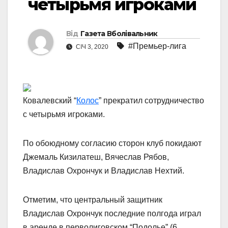
четырьмя игроками
Від
Газета Вболівальник
#Премьер-лига
СІЧ 3, 2020
Ковалевский “
Колос
” прекратил сотрудничество
с четырьмя игроками.
По обоюдному согласию сторон клуб покидают
Джемаль Кизилатеш, Вячеслав Рябов,
Владислав Охрончук и Владислав Нехтий.
Отметим, что центральный защитник
Владислав Охрончук последние полгода играл
в аренде в перволиговском “Подолье” (6