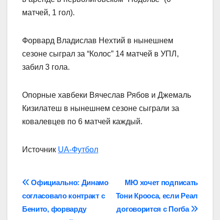
матчей, 1 гол).
Форвард Владислав Нехтий в нынешнем
сезоне сыграл за “Колос” 14 матчей в УПЛ,
забил 3 гола.
Опорные хавбеки Вячеслав Рябов и Джемаль
Кизилатеш в нынешнем сезоне сыграли за
ковалевцев по 6 матчей каждый.
Источник
UA-Футбол
Навігація
Официально: Динамо
МЮ хочет подписать
согласовало контракт с
Тони Крооса, если Реал
записів
Бенито, форварду
договорится с Погба