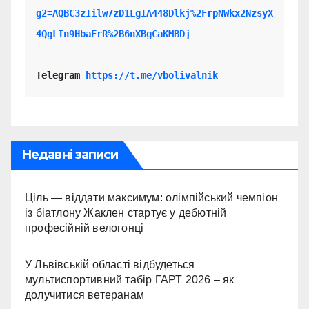
g2=AQBC3zIilw7zD1LgIA448Dlkj%2FrpNWkx2NzsyX
4QgLIn9HbaFrR%2B6nXBgCaKMBDj
Telegram 
https://t.me/vbolivalnik
Недавні записи
Ціль — віддати максимум: олімпійський чемпіон
із біатлону Жаклен стартує у дебютній
професійній велогонці
У Львівській області відбудеться
мультиспортивний табір ГАРТ 2026 – як
долучитися ветеранам