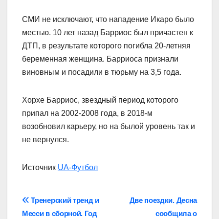
СМИ не исключают, что нападение Икаро было
местью. 10 лет назад Барриос был причастен к
ДТП, в результате которого погибла 20-летняя
беременная женщина. Барриоса признали
виновным и посадили в тюрьму на 3,5 года.
Хорхе Барриос, звездный период которого
припал на 2002-2008 года, в 2018-м
возобновил карьеру, но на былой уровень так и
не вернулся.
Источник
UA-Футбол
Навігація
Тренерский тренд и
Две поездки. Десна
Месси в сборной. Год
сообщила о