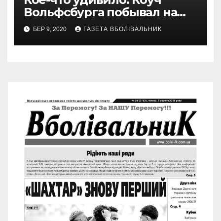
Вольфсбурга побывал на
матче Шахтера с Колосом
БЕР 9, 2020
ГАЗЕТА ВБОЛІВАЛЬНИК