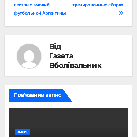
записів
пестрых эмоций
тренировочных сборах
футбольной Аргентины
Від
Газета
Вболівальник
Пов’язаний запис
ОБЩИЕ