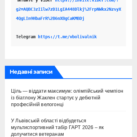
Читайте у Viber 
https://invite.viber.com/?
g2=AQBC3zIilw7zD1LgIA448Dlkj%2FrpNWkx2NzsyX
4QgLIn9HbaFrR%2B6nXBgCaKMBDj
Telegram 
https://t.me/vbolivalnik
Недавні записи
Ціль — віддати максимум: олімпійський чемпіон
із біатлону Жаклен стартує у дебютній
професійній велогонці
У Львівській області відбудеться
мультиспортивний табір ГАРТ 2026 – як
долучитися ветеранам