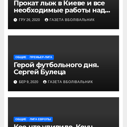
Прокат лыж в Киеве и все
необходимые работы над
снаряжением, которое
ГРУ 26, 2020
ГАЗЕТА ВБОЛІВАЛЬНИК
проводит магазин
«VELOPARK»
ОБЩИЕ
ПРЕМЬЕР-ЛИГА
Герой футбольного дня.
Сергей Булеца
БЕР 9, 2020
ГАЗЕТА ВБОЛІВАЛЬНИК
ОБЩИЕ
ЛИГА ЕВРОПЫ
Кое-что удивило. Коуч