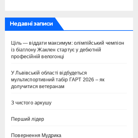
Недавні записи
Ціль — віддати максимум: олімпійський чемпіон
із біатлону Жаклен стартує у дебютній
професійній велогонці
У Львівській області відбудеться
мультиспортивний табір ГАРТ 2026 – як
долучитися ветеранам
З чистого аркушу
Перший лідер
Повернення Мудрика