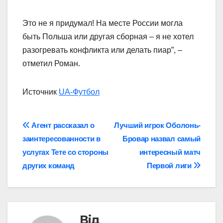
Это не я придумал! На месте России могла
быть Польша или другая сборная – я не хотел
разогревать конфликта или делать пиар”, –
отметил Роман.
Источник
UA-Футбол
Навігація
Агент рассказал о
Лучший игрок Оболонь-
заинтересованности в
Бровар назвал самый
записів
услугах Тете со стороны
интересный матч
других команд
Первой лиги
Від