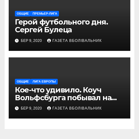
ОБЩИЕ
ПРЕМЬЕР-ЛИГА
Герой футбольного дня.
Сергей Булеца
БЕР 9, 2020
ГАЗЕТА ВБОЛІВАЛЬНИК
ОБЩИЕ
ЛИГА ЕВРОПЫ
Кое-что удивило. Коуч
Вольфсбурга побывал на
матче Шахтера с Колосом
БЕР 9, 2020
ГАЗЕТА ВБОЛІВАЛЬНИК