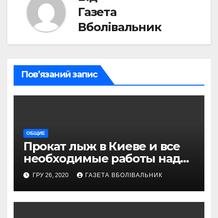
Газета
Вболівальник
Пов’язаний запис
ОБЩИЕ
Прокат лыж в Киеве и все
необходимые работы над
снаряжением, которое
ГРУ 26, 2020
ГАЗЕТА ВБОЛІВАЛЬНИК
проводит магазин
«VELOPARK»