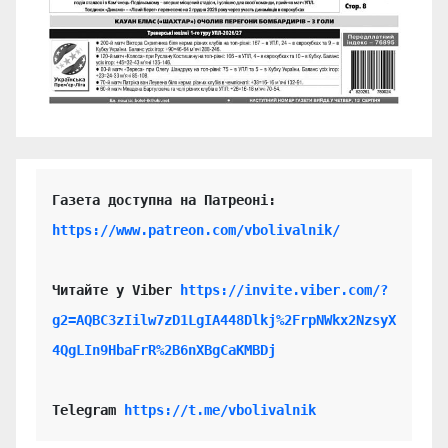
https://www.patreon.com/vbolivalnik/
Читайте у Viber 
https://invite.viber.com/?
g2=AQBC3zIilw7zD1LgIA448Dlkj%2FrpNWkx2NzsyX
4QgLIn9HbaFrR%2B6nXBgCaKMBDj
Telegram 
https://t.me/vbolivalnik