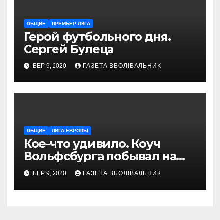
ОБЩИЕ
ПРЕМЬЕР-ЛИГА
Герой футбольного дня.
Сергей Булеца
БЕР 9, 2020
ГАЗЕТА ВБОЛІВАЛЬНИК
ОБЩИЕ
ЛИГА ЕВРОПЫ
Кое-что удивило. Коуч
Вольфсбурга побывал на
матче Шахтера с Колосом
БЕР 9, 2020
ГАЗЕТА ВБОЛІВАЛЬНИК