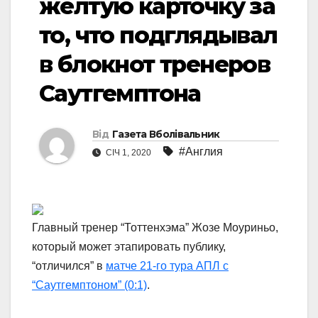
желтую карточку за
то, что подглядывал
в блокнот тренеров
Саутгемптона
Від
Газета Вболівальник
#Англия
СІЧ 1, 2020
Главный тренер “Тоттенхэма” Жозе Моуриньо,
который может этапировать публику,
“отличился” в
матче 21-го тура АПЛ с
“Саутгемптоном” (0:1)
.