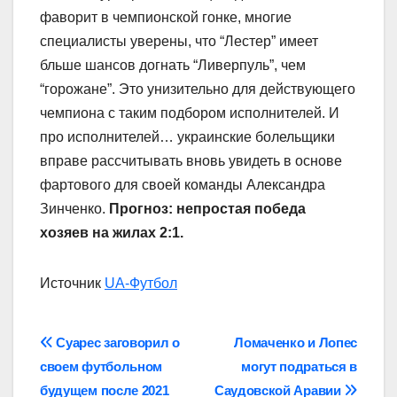
фаворит в чемпионской гонке, многие
специалисты уверены, что “Лестер” имеет
бльше шансов догнать “Ливерпуль”, чем
“горожане”. Это унизительно для действующего
чемпиона с таким подбором исполнителей. И
про исполнителей… украинские болельщики
вправе рассчитывать вновь увидеть в основе
фартового для своей команды Александра
Зинченко.
Прогноз: непростая победа
хозяев на жилах 2:1.
Источник
UA-Футбол
Навігація
Суарес заговорил о
Ломаченко и Лопес
своем футбольном
могут подраться в
записів
будущем после 2021
Саудовской Аравии