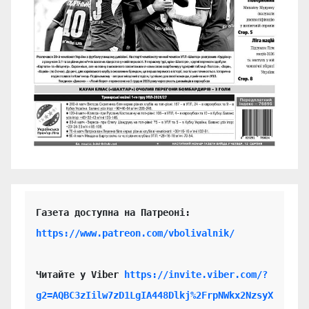
https://www.patreon.com/vbolivalnik/
Читайте у Viber 
https://invite.viber.com/?
g2=AQBC3zIilw7zD1LgIA448Dlkj%2FrpNWkx2NzsyX