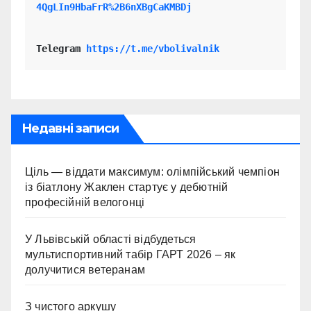
4QgLIn9HbaFrR%2B6nXBgCaKMBDj
Telegram 
https://t.me/vbolivalnik
Недавні записи
Ціль — віддати максимум: олімпійський чемпіон
із біатлону Жаклен стартує у дебютній
професійній велогонці
У Львівській області відбудеться
мультиспортивний табір ГАРТ 2026 – як
долучитися ветеранам
З чистого аркушу