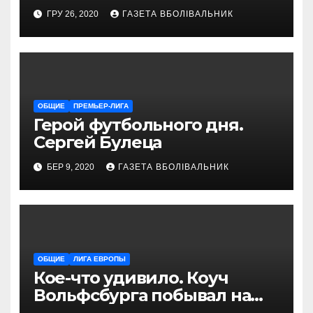
снаряжением, которое
ГРУ 26, 2020
ГАЗЕТА ВБОЛІВАЛЬНИК
проводит магазин
«VELOPARK»
ОБЩИЕ
ПРЕМЬЕР-ЛИГА
Герой футбольного дня.
Сергей Булеца
БЕР 9, 2020
ГАЗЕТА ВБОЛІВАЛЬНИК
ОБЩИЕ
ЛИГА ЕВРОПЫ
Кое-что удивило. Коуч
Вольфсбурга побывал на
матче Шахтера с Колосом