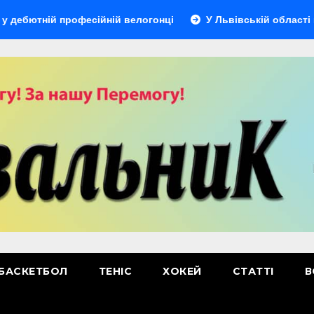
ній професійній велогонці
У Львівській області відбуде
БАСКЕТБОЛ
ТЕНІС
ХОКЕЙ
СТАТТІ
В