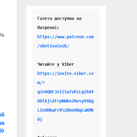
Газета доступна на 
ть
https://www.patreon.com
/vbolivalnik/
Читайте у Viber 
https://invite.viber.co
m/?
g2=AQBC3zIilw7zD1LgIA44
8Dlkj%2FrpNWkx2NzsyX4Qg
LIn9HbaFrR%2B6nXBgCaKMB
ый
Dj
за