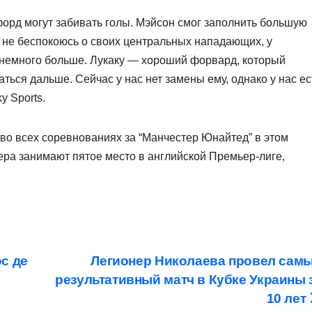
форд могут забивать голы. Мэйсон смог заполнить большую
Я не беспокоюсь о своих центральных нападающих, у
и немного больше. Лукаку — хороший форвард, который
аться дальше. Сейчас у нас нет замены ему, однако у нас ес
y Sports.
 во всех соревнованиях за “Манчестер Юнайтед” в этом
ра занимают пятое место в английской Премьер-лиге,
с де
Легионер Николаева провел сам
результативный матч в Кубке Украины 
10 лет