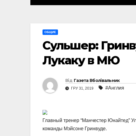
ОБЩИЕ
Сульшер: Гринв
Лукаку в МЮ
Від
Газета Вболівальник
#Англия
ГРУ 31, 2019
Главный тренер “Манчестер Юнайтед” У
команды Мэйсоне Гринвуде.