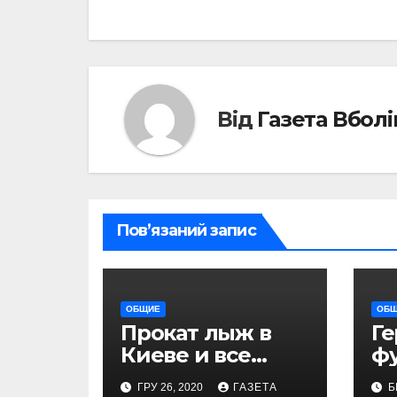
Від
Газета Вбол
Пов’язаний запис
ОБЩИЕ
ОБ
Прокат лыж в
Г
Киеве и все
ф
необходимые
дн
ГРУ 26, 2020
ГАЗЕТА
Б