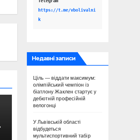
Telegram 
https://t.me/vbolivalni
k
Недавні записи
Ціль — віддати максимум:
олімпійський чемпіон із
біатлону Жаклен стартує у
дебютній професійній
велогонці
У Львівській області
відбудеться
мультиспортивний табір