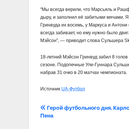
“Мы всегда верили, что Марсьяль и Раш
дыру, и заполнил её забитыми мячами. 
Гринвуда их восемь, у Маркуса и Антон
всегда забивает, но ему нужно было двиг
Мэйсон”, — приводит слова Сульшера Sk
18-летний Мэйсон Гринвуд забил 8 голов
сезоне. Подопечные Уле-Гуннара Сульше
набрав 31 очко в 20 матчах чемпионата.
Источник
UA-Футбол
Навігація
Герой футбольного дня. Карло
Пена
записів