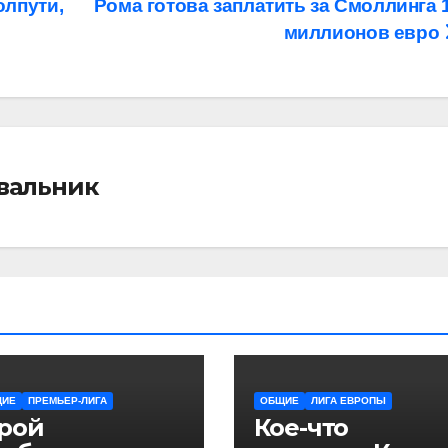
олпути,
Рома готова заплатить за Смоллинга 
миллионов евро
івальник
ЩИЕ
ПРЕМЬЕР-ЛИГА
ОБЩИЕ
ЛИГА ЕВРОПЫ
ерой
Кое-что