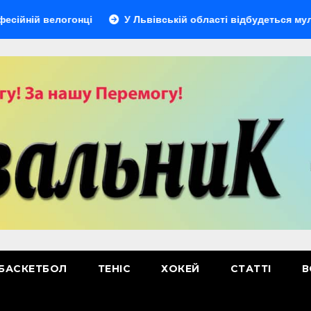
 велогонці
У Львівській області відбудеться мультиспор
БАСКЕТБОЛ
ТЕНІС
ХОКЕЙ
СТАТТІ
В