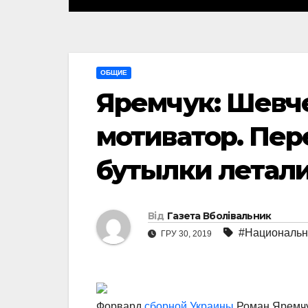
ОБЩИЕ
Яремчук: Шевч
мотиватор. Пер
бутылки летали
Від
Газета Вболівальник
#Национальн
ГРУ 30, 2019
Форвард
сборной Украины
Роман Яремчук