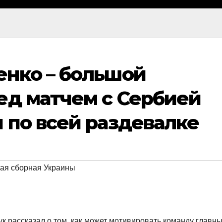
енко – большой
ед матчем с Сербией
 по всей раздевалке
ая сборная Украины
 рассказал о том, как может мотивировать команду главн