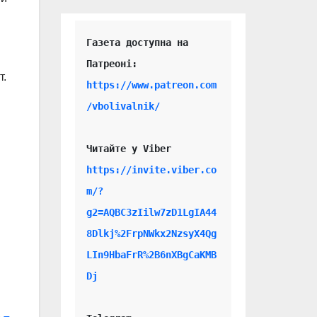
Газета доступна на 
т.
https://www.patreon.com
/vbolivalnik/
Читайте у Viber 
https://invite.viber.co
m/?
g2=AQBC3zIilw7zD1LgIA44
8Dlkj%2FrpNWkx2NzsyX4Qg
LIn9HbaFrR%2B6nXBgCaKMB
Dj