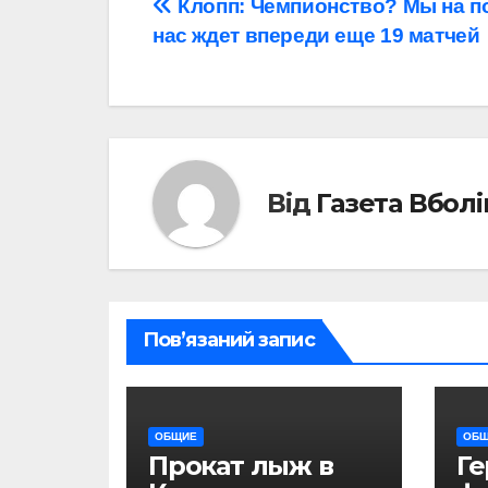
Навігація
Клопп: Чемпионство? Мы на п
нас ждет впереди еще 19 матчей
записів
Від
Газета Вбол
Пов’язаний запис
ОБЩИЕ
ОБ
Прокат лыж в
Г