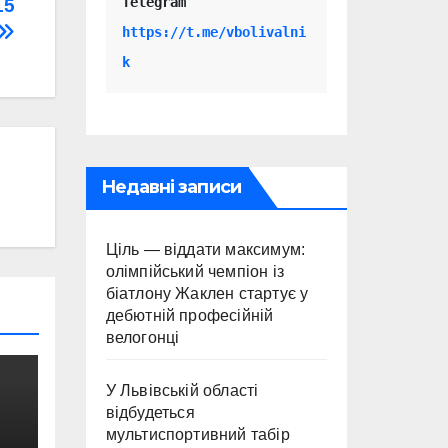
Telegram 
15
https://t.me/vbolivalni
k
Недавні записи
Ціль — віддати максимум:
олімпійський чемпіон із
біатлону Жаклен стартує у
дебютній професійній
велогонці
У Львівській області
відбудеться
мультиспортивний табір