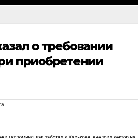
азал о требовании
при приобретении
га
вич вспомнил, как работал в Харькове, внедрил вектор на