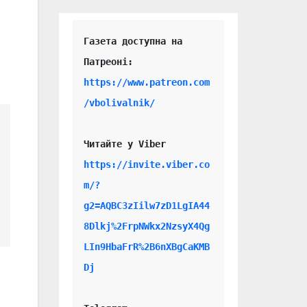
Газета доступна на 
https://www.patreon.com
/vbolivalnik/
Читайте у Viber 
https://invite.viber.co
m/?
g2=AQBC3zIilw7zD1LgIA44
8Dlkj%2FrpNWkx2NzsyX4Qg
LIn9HbaFrR%2B6nXBgCaKMB
Dj