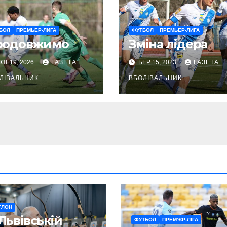
БОЛ
ПРЕМЬЕР-ЛИГА
ФУТБОЛ
ПРЕМЬЕР-ЛИГА
родовжимо
Зміна лідера
ЮТ 19, 2026
ГАЗЕТА
БЕР 15, 2023
ГАЗЕТА
ЛІВАЛЬНИК
ВБОЛІВАЛЬНИК
ТЛОН
Львівській
ФУТБОЛ
ПРЕМ’ЄР-ЛІГА