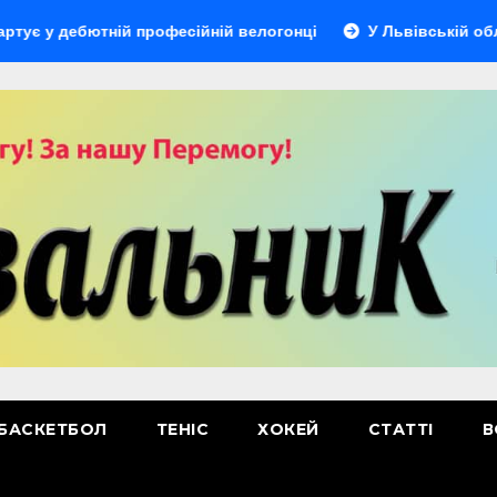
ебютній професійній велогонці
У Львівській області від
БАСКЕТБОЛ
ТЕНІС
ХОКЕЙ
СТАТТІ
В