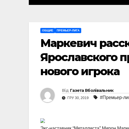
ОБЩИЕ
ПРЕМЬЕР-ЛИГА
Маркевич расск
Ярославского 
нового игрока
Від
Газета Вболівальник
#Премьер-ли
ГРУ 30, 2019
Экс-наставник “Металлиста” Мирон Марке