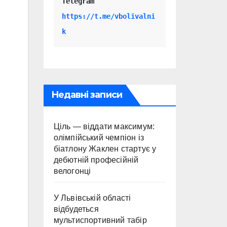
Telegram 
https://t.me/vbolivalni
k
Недавні записи
Ціль — віддати максимум:
олімпійський чемпіон із
біатлону Жаклен стартує у
дебютній професійній
велогонці
У Львівській області
відбудеться
мультиспортивний табір