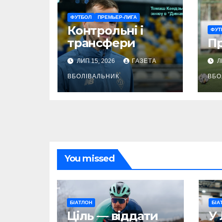
ФУТБОЛ
ПРЕМЬЕР-ЛИГА
Контрольні і
ФУТ
трансфери
П
ЛИП 15, 2026
ГАЗЕТА
Л
ВБОЛІВАЛЬНИК
ВБО
You missed
БІАТЛОН
БІА
Ціль — віддати
У 