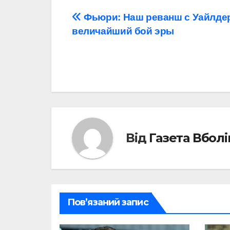
Навігація
Фьюри: Наш реванш с Уайлде
величайший бой эры
записів
Від
Газета Вбол
Пов’язаний запис