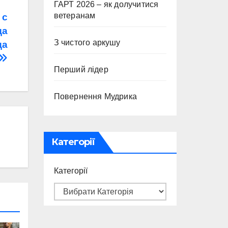
ГАРТ 2026 – як долучитися
ветеранам
 с
да
З чистого аркушу
да
Перший лідер
Повернення Мудрика
Категорії
Категорії