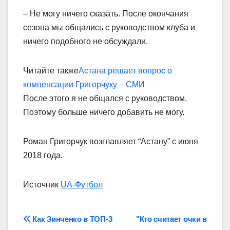
– Не могу ничего сказать. После окончания
сезона мы общались с руководством клуба и
ничего подобного не обсуждали.
Читайте также
Астана решает вопрос о
компенсации Григорчуку – СМИ
После этого я не общался с руководством.
Поэтому больше ничего добавить не могу.
Роман Григорчук возглавляет “Астану” с июня
2018 года.
Источник
UA-Футбол
Навігація
Как Зинченко в ТОП-3
"Кто считает очки в