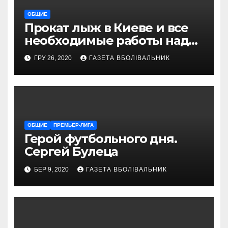
ОБЩИЕ
Прокат лыж в Киеве и все
необходимые работы над
снаряжением, которое
ГРУ 26, 2020
ГАЗЕТА ВБОЛІВАЛЬНИК
проводит магазин
«VELOPARK»
ОБЩИЕ
ПРЕМЬЕР-ЛИГА
Герой футбольного дня.
Сергей Булеца
БЕР 9, 2020
ГАЗЕТА ВБОЛІВАЛЬНИК