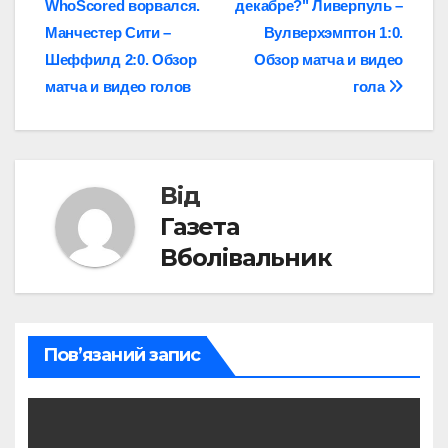
WhoScored ворвался.
декабре?" Ливерпуль –
записів
Манчестер Сити –
Вулверхэмптон 1:0.
Шеффилд 2:0. Обзор
Обзор матча и видео
матча и видео голов
гола
Від
Газета
Вболівальник
Пов’язаний запис