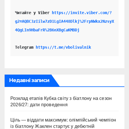
Читайте у Viber 
https://invite.viber.com/?
g2=AQBC3zIilw7zD1LgIA448Dlkj%2FrpNWkx2NzsyX
4QgLIn9HbaFrR%2B6nXBgCaKMBDj
Telegram 
https://t.me/vbolivalnik
Недавні записи
Розклад етапів Кубка світу з біатлону на сезон
2026/27: дати проведення
Ціль — віддати максимум: олімпійський чемпіон
із біатлону Жаклен стартує у дебютній