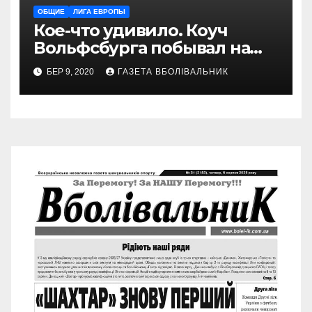
ОБЩИЕ
ЛИГА ЕВРОПЫ
Кое-что удивило. Коуч
Вольфсбурга побывал на
матче Шахтера с Колосом
БЕР 9, 2020
ГАЗЕТА ВБОЛІВАЛЬНИК