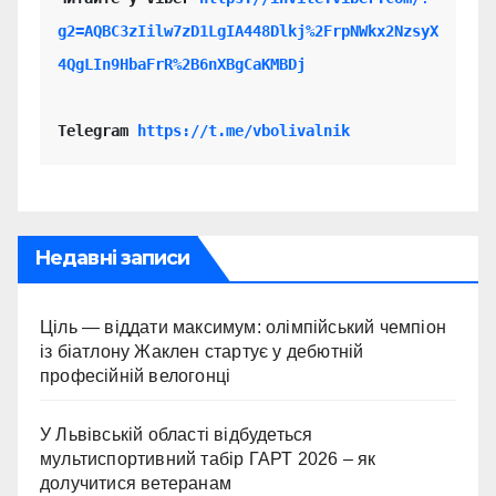
g2=AQBC3zIilw7zD1LgIA448Dlkj%2FrpNWkx2NzsyX
4QgLIn9HbaFrR%2B6nXBgCaKMBDj
Telegram 
https://t.me/vbolivalnik
Недавні записи
Ціль — віддати максимум: олімпійський чемпіон
із біатлону Жаклен стартує у дебютній
професійній велогонці
У Львівській області відбудеться
мультиспортивний табір ГАРТ 2026 – як
долучитися ветеранам