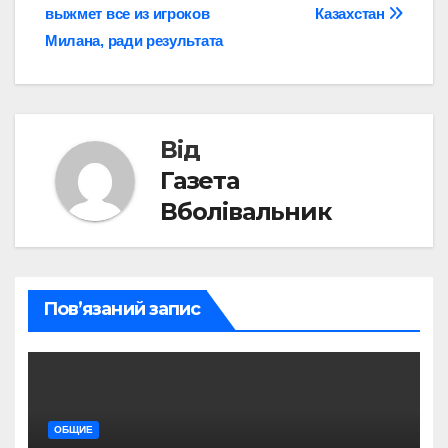
записів
выжмет все из игроков
Казахстан
Милана, ради результата
Від
Газета
Вболівальник
Пов’язаний запис
ОБЩИЕ