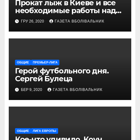
Прокат лыж в Киеве и все
необходимые работы над
снаряжением, которое
ГРУ 26, 2020
ГАЗЕТА ВБОЛІВАЛЬНИК
проводит магазин
«VELOPARK»
ОБЩИЕ
ПРЕМЬЕР-ЛИГА
Герой футбольного дня.
Сергей Булеца
БЕР 9, 2020
ГАЗЕТА ВБОЛІВАЛЬНИК
ОБЩИЕ
ЛИГА ЕВРОПЫ
Кое-что удивило. Коуч