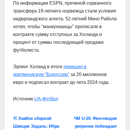
По информации ESPN, причиной сорванного
трансфера 19-летнего норвежца стали условия
нидерландского агента. 52-летний Мино Райола
хотел, чтобы “манкунианцы” прописали в
контракте сумму отступных за Холанда и
процент от суммы последующей продажи
футболиста.
Эрлинг Холанд в итоге
перешел в
дортмундскую “Боруссию”
за 20 миллионов
евро и подписал контракт до лета 2024 года.
Источник
UA-Футбол
Навігація
Хавбек сборной
ЧМ U-20. Финляндия
Швеции Экдаль: Ибра
уверенно побеждает