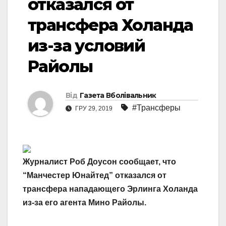
отказался от
трансфера Холанда
из-за условий
Райолы
Від
Газета Вболівальник
#Трансферы
ГРУ 29, 2019
Журналист Роб Доусон сообщает, что
“Манчестер Юнайтед” отказался от
трансфера нападающего Эрлинга Холанда
из-за его агента Мино Райолы.