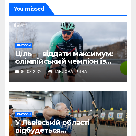
You missed
БІАТЛОН
Ціль — віддати максимум:
олімпійський чемпіон із
біатлону Жаклен стартує у
06.08.2026
ПАВЛОВА ІРИНА
дебютній професійній
велогонці
БІАТЛОН
У Львівській області
відбудеться