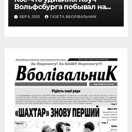
Вольфсбурга побывал на
матче Шахтера с Колосом
БЕР 9, 2020
ГАЗЕТА ВБОЛІВАЛЬНИК