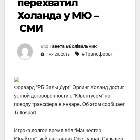
перехватил
Холанда у МЮ –
СМИ
Від
Газета Вболівальник
#Трансферы
ГРУ 28, 2019
Форвард “РБ Зальцбург” Эрлинг Холанд достиг
устной договорённости с “Ювентусом” по
поводу трансфера в январе. Об этом сообщает
Tuttosport.
Игрока долгое время вёл “Манчестер
Юнайтед”, чей наставник Оле Гуннар Сульшер