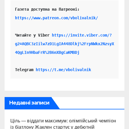
https://www.patreon.com/vbolivalnik/
Читайте у Viber 
https://invite.viber.com/?
g2=AQBC3zIilw7zD1LgIA448Dlkj%2FrpNWkx2NzsyX
4QgLIn9HbaFrR%2B6nXBgCaKMBDj
Telegram 
https://t.me/vbolivalnik
Недавні записи
Ціль — віддати максимум: олімпійський чемпіон
із біатлону Жаклен стартує у дебютній