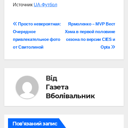
Источник
UA-Футбол
Навігація
Просто невероятная:
Ярмоленко – MVP Вест
Очередное
Хэма в первой половине
записів
привлекательное фото
сезона по версии CIES и
от Свитолиной
Opta
Від
Газета
Вболівальник
Пов’язаний запис