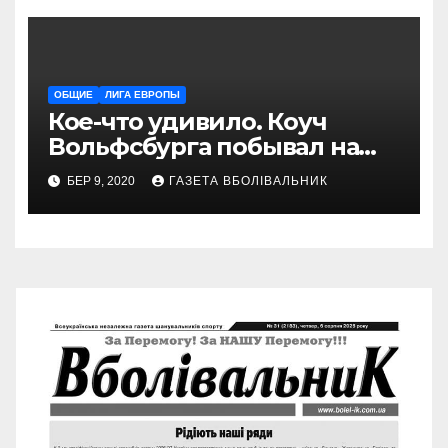
ОБЩИЕ
ЛИГА ЕВРОПЫ
Кое-что удивило. Коуч
Вольфсбурга побывал на
матче Шахтера с Колосом
БЕР 9, 2020
ГАЗЕТА ВБОЛІВАЛЬНИК