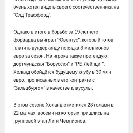
очень хотел видеть своего соотечественника на
“Олд Траффорд”.
Однако в итоге в борьбе за 19-летнего
форварда выиграл “Ювентус”, который готов
платить вундеркинду порядка 8 миллионов
евро за сезон. На игрока также претендуют
дортмундская “Боруссия” и “РБ Лейпциг”.
Холанд обойдётся будущему клубу в 30 млн
евро, прописанных в его контракте с
“Зальцбургом” в качестве клаусулы.
В этом сезоне Холанд отметился 28 голами в
22 матчах, восеми из которых пришлись на
групповой этап Лиги Чемпионов.