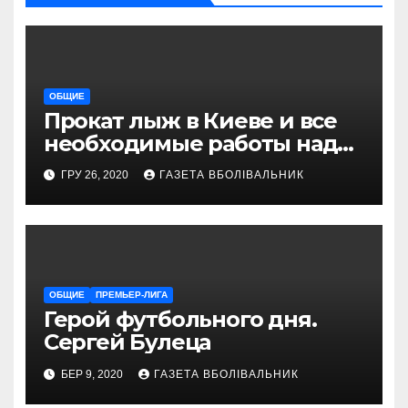
ОБЩИЕ
Прокат лыж в Киеве и все
необходимые работы над
снаряжением, которое
ГРУ 26, 2020
ГАЗЕТА ВБОЛІВАЛЬНИК
проводит магазин
«VELOPARK»
ОБЩИЕ
ПРЕМЬЕР-ЛИГА
Герой футбольного дня.
Сергей Булеца
БЕР 9, 2020
ГАЗЕТА ВБОЛІВАЛЬНИК