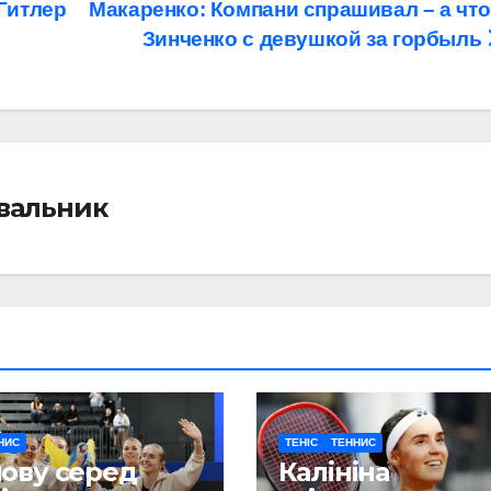
 Гитлер
Макаренко: Компани спрашивал – а что
Зинченко с девушкой за горбыль
івальник
НИС
ТЕНІС
ТЕННИС
ову серед
Калініна