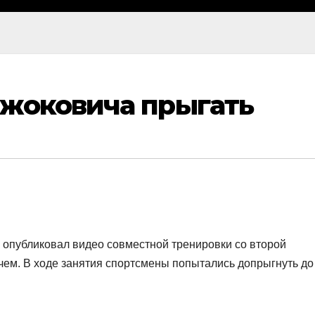
Джоковича прыгать
опубликовал видео совместной тренировки со второй
ем. В ходе занятия спортсмены попытались допрыгнуть до