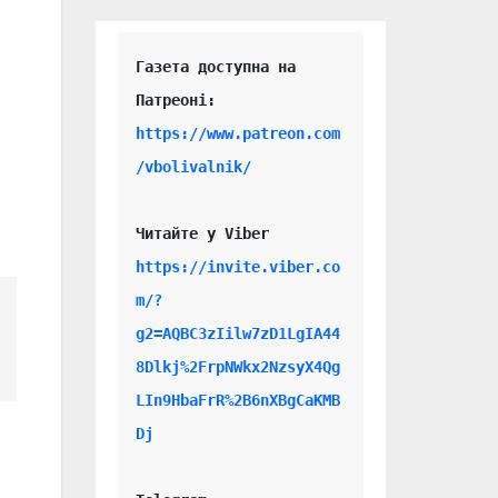
Газета доступна на 
https://www.patreon.com
/vbolivalnik/
Читайте у Viber 
https://invite.viber.co
m/?
g2=AQBC3zIilw7zD1LgIA44
8Dlkj%2FrpNWkx2NzsyX4Qg
LIn9HbaFrR%2B6nXBgCaKMB
Dj