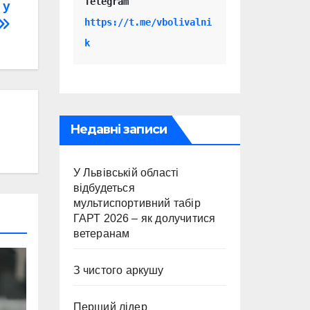
Telegram 
 у
https://t.me/vbolivalni
k
Недавні записи
У Львівській області
відбудеться
мультиспортивний табір
ГАРТ 2026 – як долучитися
ветеранам
З чистого аркушу
Перший лідер