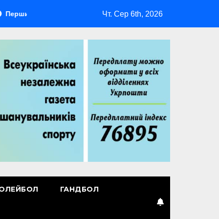
Чт. Сер 6th, 2026
й лідер
Повернення Мудрика
Втрачені ілюзії
ОЛЕЙБОЛ
ГАНДБОЛ