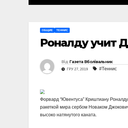
ОБЩИЕ
ТЕННИС
Роналду учит 
Від
Газета Вболівальник
#Теннис
ГРУ 27, 2019
Форвард “Ювентуса” Криштиану Роналду 
ракеткой мира сербом Новаком Джокович
высоко натянутого каната.