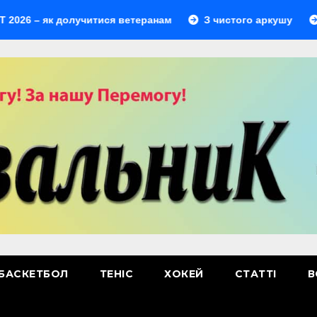
– як долучитися ветеранам
З чистого аркушу
Перши
БАСКЕТБОЛ
ТЕНІС
ХОКЕЙ
СТАТТІ
В