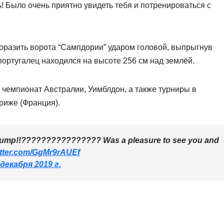
ь! Было очень приятно увидеть тебя и потренироваться с
оразить ворота “Сампдории” ударом головой, выпрыгнув
 португалец находился на высоте 256 см над землёй.
 чемпионат Австралии, Уимблдон, а также турниры в
риже (Франция).
jump!!???????????????? Was a pleasure to see you and
itter.com/GgMr9rAUEf
 декабря 2019 г.