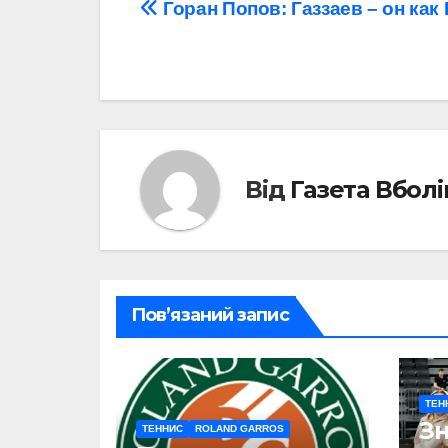
Навігація
Горан Попов: Газзаев – он как
записів
Від
Газета Вбол
Пов’язаний запис
ТЕН
Зн
ТЕННИС
ROLAND GARROS