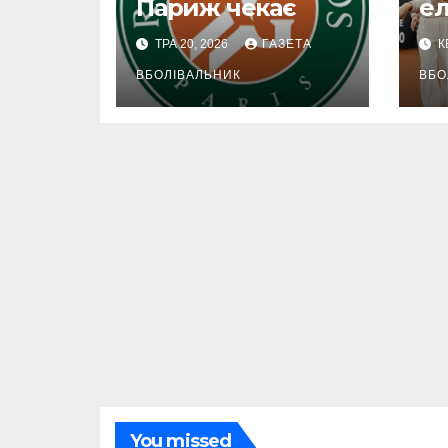
Париж чекає
ел
ТРА 20, 2026
ГАЗЕТА
КВ
ВБОЛІВАЛЬНИК
ВБО
You missed