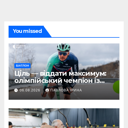
You missed
БІАТЛОН
Ціль — віддати максимум:
олімпійський чемпіон із
біатлону Жаклен стартує у
06.08.2026
ПАВЛОВА ІРИНА
дебютній професійній
велогонці