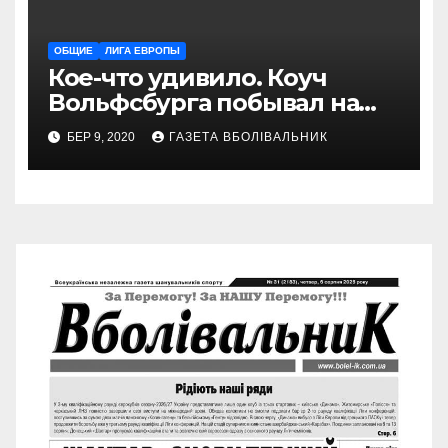
ОБЩИЕ
ЛИГА ЕВРОПЫ
Кое-что удивило. Коуч
Вольфсбурга побывал на
матче Шахтера с Колосом
БЕР 9, 2020
ГАЗЕТА ВБОЛІВАЛЬНИК