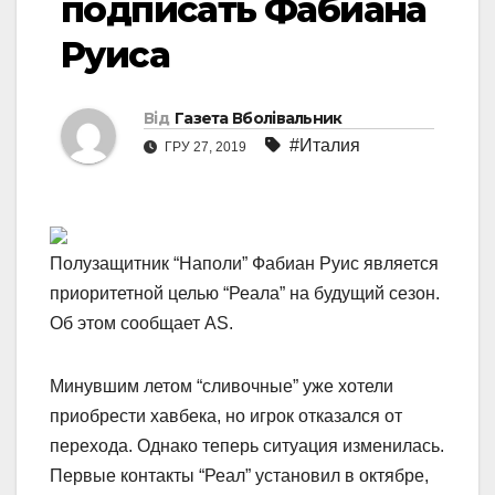
подписать Фабиана
Руиса
Від
Газета Вболівальник
#Италия
ГРУ 27, 2019
Полузащитник “Наполи” Фабиан Руис является
приоритетной целью “Реала” на будущий сезон.
Об этом сообщает AS.
Минувшим летом “сливочные” уже хотели
приобрести хавбека, но игрок отказался от
перехода. Однако теперь ситуация изменилась.
Первые контакты “Реал” установил в октябре,