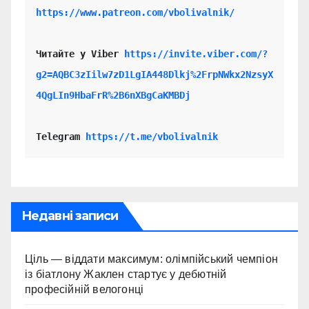
https://www.patreon.com/vbolivalnik/
Читайте у Viber 
https://invite.viber.com/?
g2=AQBC3zIilw7zD1LgIA448Dlkj%2FrpNWkx2NzsyX
4QgLIn9HbaFrR%2B6nXBgCaKMBDj
Telegram 
https://t.me/vbolivalnik
Недавні записи
Ціль — віддати максимум: олімпійський чемпіон
із біатлону Жаклен стартує у дебютній
професійній велогонці