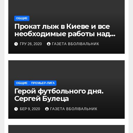
ОБЩИЕ
Прокат лыж в Киеве и все
необходимые работы над
снаряжением, которое
ГРУ 26, 2020
ГАЗЕТА ВБОЛІВАЛЬНИК
проводит магазин
«VELOPARK»
ОБЩИЕ
ПРЕМЬЕР-ЛИГА
Герой футбольного дня.
Сергей Булеца
БЕР 9, 2020
ГАЗЕТА ВБОЛІВАЛЬНИК