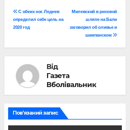
Навігація
С обеих ног. Леднев
Милевский в рисовой
определил себе цель на
шляпе на Бали
записів
2020 год
заговорил об оливье и
шампанском
Від
Газета
Вболівальник
Пов’язаний запис