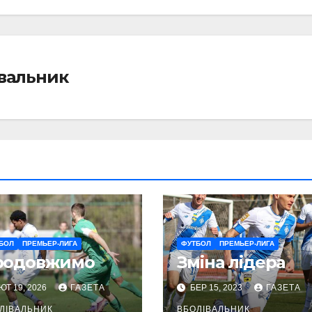
івальник
БОЛ
ПРЕМЬЕР-ЛИГА
ФУТБОЛ
ПРЕМЬЕР-ЛИГА
родовжимо
Зміна лідера
ЮТ 19, 2026
ГАЗЕТА
БЕР 15, 2023
ГАЗЕТА
ЛІВАЛЬНИК
ВБОЛІВАЛЬНИК