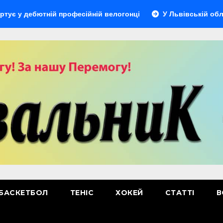
ебютній професійній велогонці
У Львівській області від
БАСКЕТБОЛ
ТЕНІС
ХОКЕЙ
СТАТТІ
В