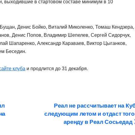
и, выходившие в стартовом составе минимум в 10
 Бущан, Денис Бойко, Виталий Миколенко, Томаш Кендзера,
анов, Денис Попов, Владимир Шепелев, Сергей Сидорчук,
лай Шапаренко, Александр Караваев, Виктор Цыганков,
ем Беседин.
сайте клуба
и продлится до 31 декабря.
лл
Реал не рассчитывает на Ку
на
следующим летом и отдаст того
аренду в Реал Сосьедад