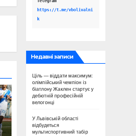
Telegram 
https://t.me/vbolivalni
k
Недавні записи
Ціль — віддати максимум:
олімпійський чемпіон із
біатлону Жаклен стартує у
дебютній професійній
велогонці
У Львівській області
відбудеться
мультиспортивний табір