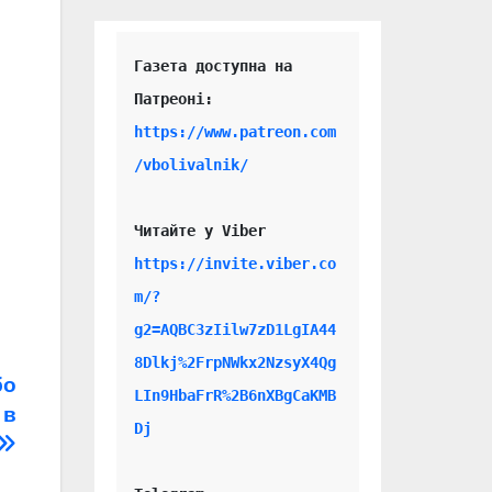
Газета доступна на 
https://www.patreon.com
/vbolivalnik/
Читайте у Viber 
https://invite.viber.co
m/?
g2=AQBC3zIilw7zD1LgIA44
8Dlkj%2FrpNWkx2NzsyX4Qg
бо
LIn9HbaFrR%2B6nXBgCaKMB
 в
Dj