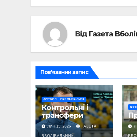
Від
Газета Вбол
Пов’язаний запис
ФУТБОЛ
ПРЕМЬЕР-ЛИГА
Контрольні і
ФУТ
трансфери
П
ЛИП 15, 2026
ГАЗЕТА
Л
ВБОЛІВАЛЬНИК
ВБО