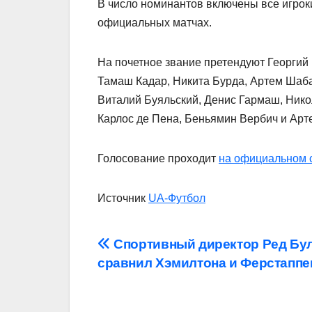
В число номинантов включены все игрок
официальных матчах.
На почетное звание претендуют Георгий
Тамаш Кадар, Никита Бурда, Артем Шаб
Виталий Буяльский, Денис Гармаш, Нико
Карлос де Пена, Беньямин Вербич и Арт
Голосование проходит
на официальном 
Источник
UA-Футбол
Навігація
Спортивный директор Ред Бу
сравнил Хэмилтона и Ферстаппе
записів