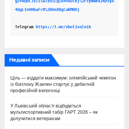
g2=AQBC3zIilw7zD1LgIA448Dlkj%2FrpNWkx2NzsyX
4QgLIn9HbaFrR%2B6nXBgCaKMBDj
Telegram 
https://t.me/vbolivalnik
Недавні записи
Ціль — віддати максимум: олімпійський чемпіон
із біатлону Жаклен стартує у дебютній
професійній велогонці
У Львівській області відбудеться
мультиспортивний табір ГАРТ 2026 – як
долучитися ветеранам