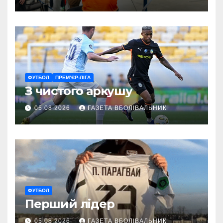
ГАРТ 2026 – як долучитися
ветеранам
ФУТБОЛ
ПРЕМ’ЄР-ЛІГА
З чистого аркушу
05.08.2026
ГАЗЕТА ВБОЛІВАЛЬНИК
ФУТБОЛ
Перший лідер
05.08.2026
ГАЗЕТА ВБОЛІВАЛЬНИК