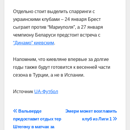
Отдельно стоит выделить спарринги с
украинскими клубами – 24 января Брест
сыграет против “Мариуполя”, а 27 января
чемпиону Беларуси предстоит встреча с
“Динамо” киевским
.
Напомним, что киевляне впервые за долгие
годы также будут готовится к весенней части
сезона в Турции, а не в Испании.
Источник
UA-Футбол
Навігація
Вальверде
Эмери может возглавить
предоставит отдых тер
клуб из Лиги 1
записів
Штегену в матчах за