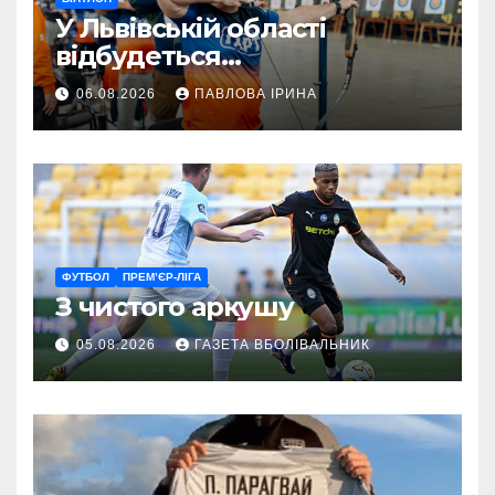
У Львівській області
відбудеться
мультиспортивний табір
06.08.2026
ПАВЛОВА ІРИНА
ГАРТ 2026 – як долучитися
ветеранам
ФУТБОЛ
ПРЕМ’ЄР-ЛІГА
З чистого аркушу
05.08.2026
ГАЗЕТА ВБОЛІВАЛЬНИК