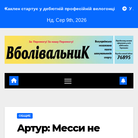
Перейти
ен стартує у дебютній професійній велогонці
У Львівськ
до
Нд. Сер 9th, 2026
контенту
ОБЩИЕ
Артур: Месси не