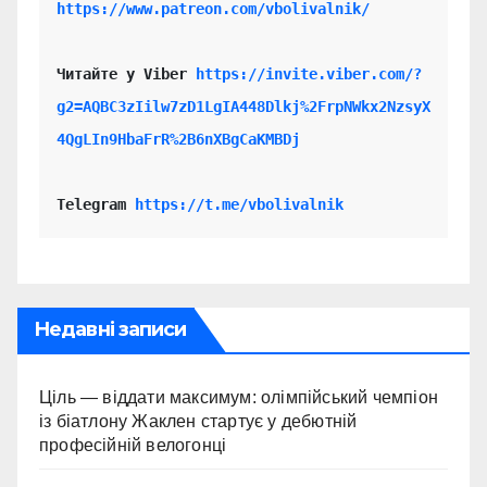
https://www.patreon.com/vbolivalnik/
Читайте у Viber 
https://invite.viber.com/?
g2=AQBC3zIilw7zD1LgIA448Dlkj%2FrpNWkx2NzsyX
4QgLIn9HbaFrR%2B6nXBgCaKMBDj
Telegram 
https://t.me/vbolivalnik
Недавні записи
Ціль — віддати максимум: олімпійський чемпіон
із біатлону Жаклен стартує у дебютній
професійній велогонці