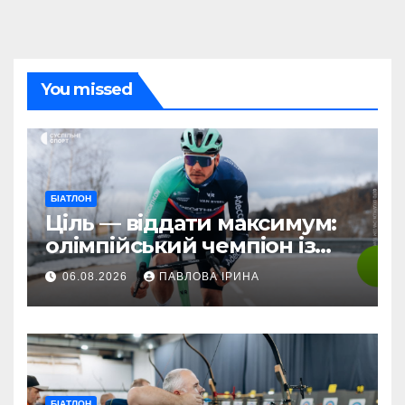
You missed
БІАТЛОН
Ціль — віддати максимум:
олімпійський чемпіон із
біатлону Жаклен стартує у
06.08.2026
ПАВЛОВА ІРИНА
дебютній професійній
велогонці
БІАТЛОН