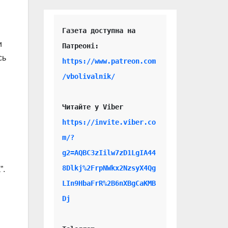
Газета доступна на 
и
сь
https://www.patreon.com
/vbolivalnik/
Читайте у Viber 
https://invite.viber.co
m/?
g2=AQBC3zIilw7zD1LgIA44
8Dlkj%2FrpNWkx2NzsyX4Qg
”.
LIn9HbaFrR%2B6nXBgCaKMB
Dj