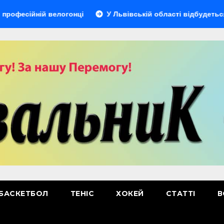
йній велогонці
У Львівській області відбудеться мульти
БАСКЕТБОЛ
ТЕНІС
ХОКЕЙ
СТАТТІ
В