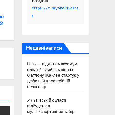
Telegram 
https://t.me/vbolivalni
k
по
Недавні записи
Ціль — віддати максимум:
олімпійський чемпіон із
біатлону Жаклен стартує у
дебютній професійній
велогонці
У Львівській області
відбудеться
мультиспортивний табір