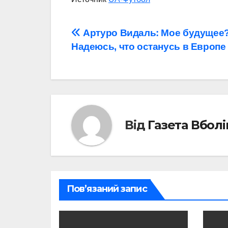
Навігація
Артуро Видаль: Мое будущее
Надеюсь, что останусь в Европе
записів
Від
Газета Вбол
Пов’язаний запис