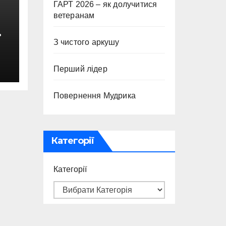
ГАРТ 2026 – як долучитися
ветеранам
З чистого аркушу
с
Перший лідер
Повернення Мудрика
Категорії
Категорії