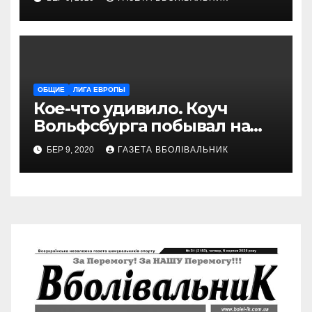
ОБЩИЕ
ЛИГА ЕВРОПЫ
Кое-что удивило. Коуч
Вольфсбурга побывал на
матче Шахтера с Колосом
БЕР 9, 2020
ГАЗЕТА ВБОЛІВАЛЬНИК