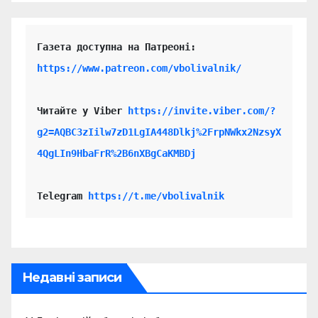
https://www.patreon.com/vbolivalnik/
Читайте у Viber 
https://invite.viber.com/?
g2=AQBC3zIilw7zD1LgIA448Dlkj%2FrpNWkx2NzsyX
4QgLIn9HbaFrR%2B6nXBgCaKMBDj
Telegram 
https://t.me/vbolivalnik
Недавні записи