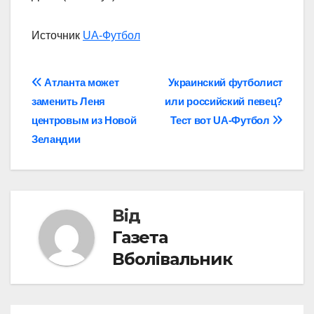
Источник
UA-Футбол
Навігація
Атланта может
Украинский футболист
заменить Леня
или российский певец?
записів
центровым из Новой
Тест вот UA-Футбол
Зеландии
Від
Газета
Вболівальник