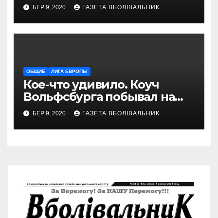
БЕР 9, 2020
ГАЗЕТА ВБОЛІВАЛЬНИК
ОБЩИЕ
ЛИГА ЕВРОПЫ
Кое-что удивило. Коуч
Вольфсбурга побывал на
матче Шахтера с Колосом
БЕР 9, 2020
ГАЗЕТА ВБОЛІВАЛЬНИК