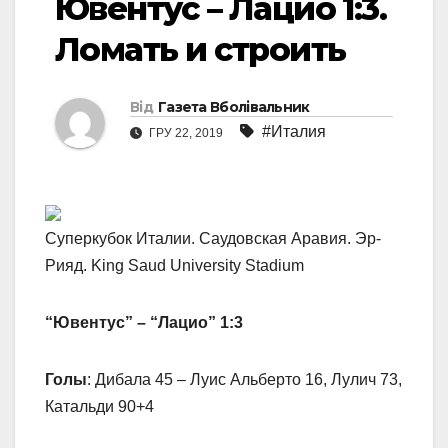
Ювентус – Лацио 1:3.
Ломать и строить
Від
Газета Вболівальник
#Италия
ГРУ 22, 2019
Суперкубок Италии. Саудовская Аравия. Эр-
Рияд. King Saud University Stadium
“Ювентус” – “Лацио” 1:3
Голы
: Дибала 45 – Луис Альберто 16, Лулич 73,
Катальди 90+4