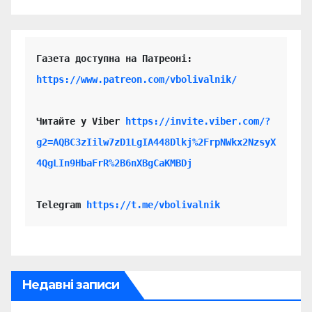
https://www.patreon.com/vbolivalnik/
Читайте у Viber 
https://invite.viber.com/?
g2=AQBC3zIilw7zD1LgIA448Dlkj%2FrpNWkx2NzsyX
4QgLIn9HbaFrR%2B6nXBgCaKMBDj
Telegram 
https://t.me/vbolivalnik
Недавні записи