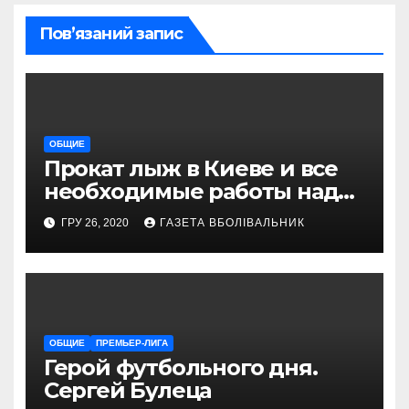
Пов’язаний запис
ОБЩИЕ
Прокат лыж в Киеве и все
необходимые работы над
снаряжением, которое
ГРУ 26, 2020
ГАЗЕТА ВБОЛІВАЛЬНИК
проводит магазин
«VELOPARK»
ОБЩИЕ
ПРЕМЬЕР-ЛИГА
Герой футбольного дня.
Сергей Булеца