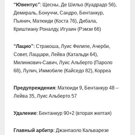
“Ювентус”
: Щесны, Де Шильо (Куадрадо 56),
Демираль, Бонуччи, Сандро, Бентанкур,
Пьянич, Матюиди (Коста 76), Дибала,
Криштиану Роналду, Игуаин (Рэмзи 66)
“Лацио”
: Стракоша, Луис Фелипе, Ачерби,
Совет, Лаццари, Лейва (Катальди 64),
Милинкович-Савич, Луис Альберто (Пароло
68), Лулич, Иммобиле (Кайседо 82), Корреа
Предупреждения
: Матюиди 9, Бентанкур 48 –
Лейва 35, Луис Альберто 57
Удаление
: Бентанкур 90+2 (вторая желтая)
Главный арбитр
: Джанпаоло Кальварезе