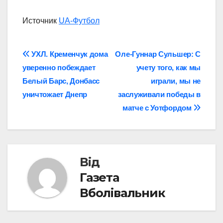
Источник
UA-Футбол
Навігація
УХЛ. Кременчук дома
Оле-Гуннар Сульшер: С
уверенно побеждает
учету того, как мы
записів
Белый Барс, Донбасс
играли, мы не
уничтожает Днепр
заслуживали победы в
матче с Уотфордом
Від
Газета
Вболівальник