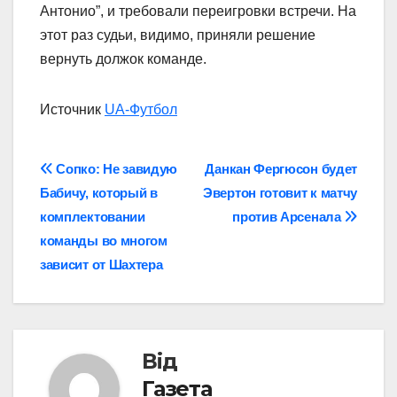
Антонио”, и требовали переигровки встречи. На
этот раз судьи, видимо, приняли решение
вернуть должок команде.
Источник
UA-Футбол
Навігація
Сопко: Не завидую
Данкан Фергюсон будет
Бабичу, который в
Эвертон готовит к матчу
записів
комплектовании
против Арсенала
команды во многом
зависит от Шахтера
Від
Газета