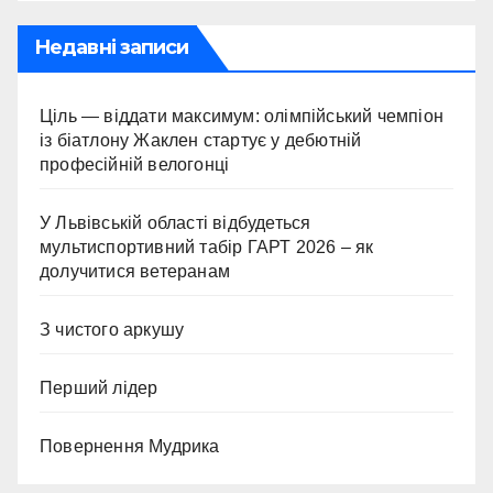
Недавні записи
Ціль — віддати максимум: олімпійський чемпіон
із біатлону Жаклен стартує у дебютній
професійній велогонці
У Львівській області відбудеться
мультиспортивний табір ГАРТ 2026 – як
долучитися ветеранам
З чистого аркушу
Перший лідер
Повернення Мудрика