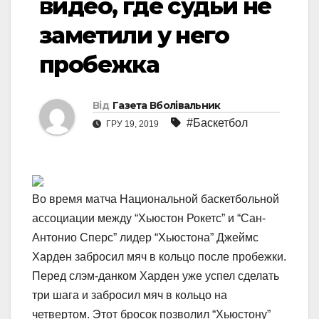
видео, где судьи не
заметили у него
пробежка
Від
Газета Вболівальник
#Баскетбол
ГРУ 19, 2019
Во время матча Национальной баскетбольной
ассоциации между “Хьюстон Рокетс” и “Сан-
Антонио Сперс” лидер “Хьюстона” Джеймс
Харден забросил мяч в кольцо после пробежки.
Перед слэм-данком Харден уже успел сделать
три шага и забросил мяч в кольцо на
четвертом. Этот бросок позволил “Хьюстону”