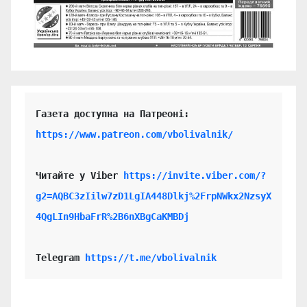
https://www.patreon.com/vbolivalnik/
Читайте у Viber 
https://invite.viber.com/?
g2=AQBC3zIilw7zD1LgIA448Dlkj%2FrpNWkx2NzsyX
4QgLIn9HbaFrR%2B6nXBgCaKMBDj
Telegram 
https://t.me/vbolivalnik