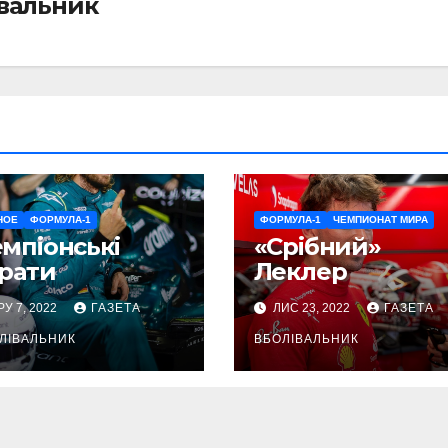
івальник
НОЕ
ФОРМУЛА-1
ФОРМУЛА-1
ЧЕМПИОНАТ МИРА
мпіонські
«Срібний»
рати
Леклер
РУ 7, 2022
ГАЗЕТА
ЛИС 23, 2022
ГАЗЕТА
ЛІВАЛЬНИК
ВБОЛІВАЛЬНИК