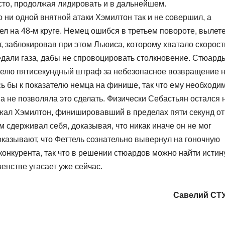
сто, продолжая лидировать и в дальнейшем.
о ни одной внятной атаки Хэмилтон так и не совершил, а
 на 48-м круге. Немец ошибся в третьем повороте, вылет
т, заблокировав при этом Льюиса, которому хватало скорост
педали газа, дабы не спровоцировать столкновение. Стюард
елю пятисекундный штраф за небезопасное возвращение 
ь бы к показателю немца на финише, так что ему необходи
а не позволяла это сделать. Физически Себастьян остался 
жал Хэмилтон, финишировавший в пределах пяти секунд от
 сдерживал себя, доказывая, что никак иначе он не мог
показывают, что Феттель сознательно вывернул на гоночную
конкурента, так что в решении стюардов можно найти истину
венстве угасает уже сейчас.
Савелий СТ