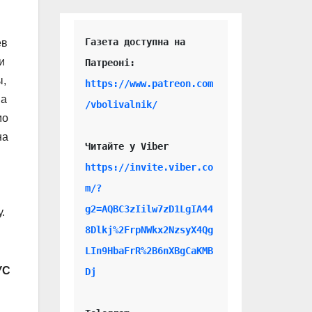
Газета доступна на 
ев
и
ы,
https://www.patreon.com
на
/vbolivalnik/
мо
на
Читайте у Viber 
https://invite.viber.co
m/?
g2=AQBC3zIilw7zD1LgIA44
.
8Dlkj%2FrpNWkx2NzsyX4Qg
LIn9HbaFrR%2B6nXBgCaKMB
УС
Dj