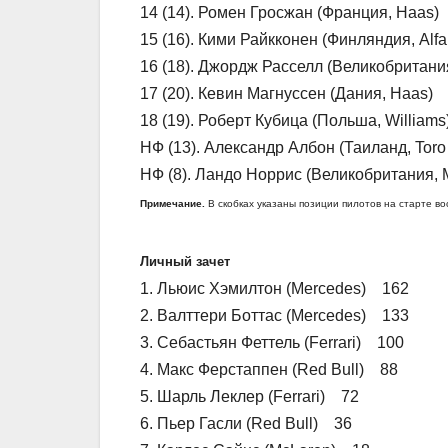
14 (14). Ромен Гросжан (Франция, Haas)
15 (16). Кими Райкконен (Финляндия, Al
16 (18). Джордж Расселл (Великобритани
17 (20). Кевин Магнуссен (Дания, Haas) 
18 (19). Роберт Кубица (Польша, William
НФ (13). Александр Албон (Таиланд, Toro
НФ (8). Ландо Норрис (Великобритания, M
Примечание.
В скобках указаны позиции пилотов на старте во
Личный зачет
1. Льюис Хэмилтон (Mercedes) 162
2. Валттери Боттас (Mercedes) 133
3. Себастьян Феттель (Ferrari) 100
4. Макс Ферстаппен (Red Bull) 88
5. Шарль Леклер (Ferrari) 72
6. Пьер Гасли (Red Bull) 36