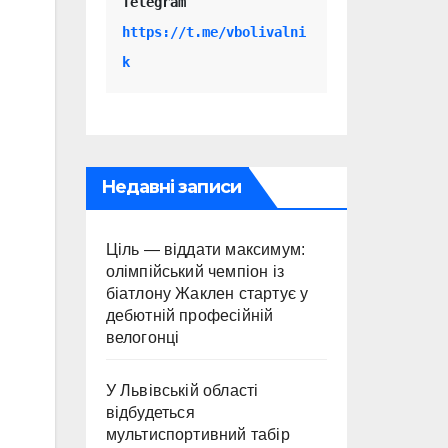
Telegram 
https://t.me/vbolivalni
k
Недавні записи
Ціль — віддати максимум:
олімпійський чемпіон із
біатлону Жаклен стартує у
дебютній професійній
велогонці
У Львівській області
відбудеться
мультиспортивний табір