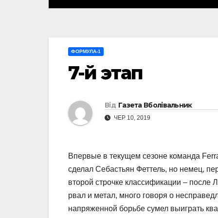
ФОРМУЛА-1
7-й этап
Від
Газета Вболівальник
ЧЕР 10, 2019
Впервые в текущем сезоне команда Ferra
сделал Себастьян Феттель, но немец, пе
второй строчке классификации – после 
рвал и метал, много говоря о несправед
напряженной борьбе сумел выиграть ква