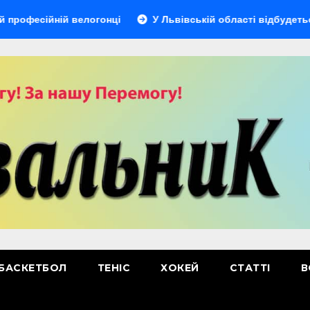
ній велогонці
У Львівській області відбудеться мультис
БАСКЕТБОЛ
ТЕНІС
ХОКЕЙ
СТАТТІ
В