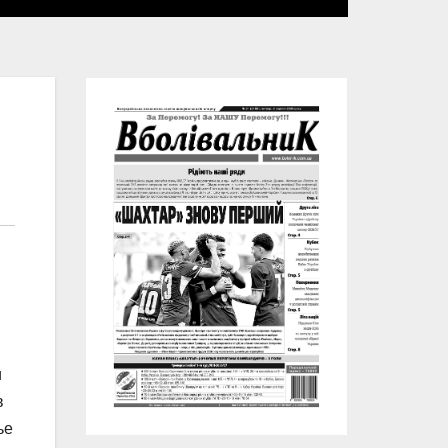
и
в
ье