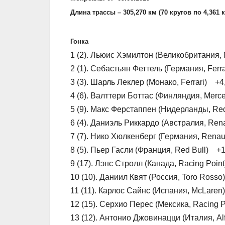
Длина трассы – 305,270 км (70 кругов по 4,361 
Гонка
1 (2). Льюис Хэмилтон (Великобритания,
2 (1). Себастьян Феттель (Германия, Ferr
3 (3). Шарль Леклер (Монако, Ferrari) +4
4 (6). Валттери Боттас (Финляндия, Mer
5 (9). Макс Ферстаппен (Нидерланды, Re
6 (4). Даниэль Риккардо (Австралия, Ren
7 (7). Нико Хюлкенберг (Германия, Renau
8 (5). Пьер Гасли (Франция, Red Bull) +1
9 (17). Лэнс Стролл (Канада, Racing Poin
10 (10). Даниил Квят (Россия, Toro Rosso
11 (11). Карлос Сайнс (Испания, McLaren
12 (15). Серхио Перес (Мексика, Racing 
13 (12). Антонио Джовинацци (Италия, A