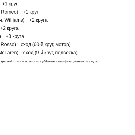
 +1 круг
fa Romeo) +1 круг
я, Williams) +2 круга
+2 круга
s) +3 круга
 Rosso) сход (60-й круг, мотор)
cLaren) сход (9-й круг, подвеска)
скресной гонки – по итогам субботних квалификационных заездов.