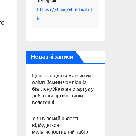
Telegram 
https://t.me/vbolivalni
k
УС
Недавні записи
Ціль — віддати максимум:
олімпійський чемпіон із
біатлону Жаклен стартує у
дебютній професійній
велогонці
У Львівській області
відбудеться
мультиспортивний табір