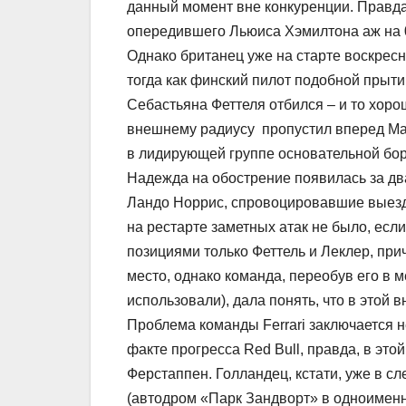
данный момент вне конкуренции. Правда
опередившего Льюиса Хэмилтона аж на 0
Однако британец уже на старте воскресн
тогда как финский пилот подобной прыти
Себастьяна Феттеля отбился – и то хоро
внешнему радиусу пропустил вперед Мак
в лидирующей группе основательной бо
Надежда на обострение появилась за два
Ландо Норрис, спровоцировавшие выезд
на рестарте заметных атак не было, есл
позициями только Феттель и Леклер, пр
место, однако команда, переобув его в 
использовали), дала понять, что в это
Проблема команды Ferrari заключается не
факте прогресса Red Bull, правда, в эт
Ферстаппен. Голландец, кстати, уже в 
(автодром «Парк Зандворт» в одноименн