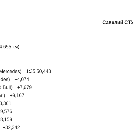
Савелий СТ
4,655 км)
 Mercedes) 1:35.50,443
cedes) +4,074
d Bull) +7,679
ari) +9,167
3,361
19,576
28,159
) +32,342