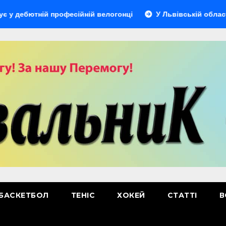
ній професійній велогонці
У Львівській області відбуде
БАСКЕТБОЛ
ТЕНІС
ХОКЕЙ
СТАТТІ
В