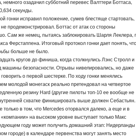
, немного озадачил субботний перевес Валттери Боттаса,
,634 секунды.
ой гонки исправил положение, сумев блестяще стартовать,
 не продемонстрировал. Боттас от атак со стороны
шо. Сам же немец, пытаясь заблокировать Шарля Леклера, 
са Ферстаппена. Итоговый протокол гонки дает понять, чт
рьбы больше не было.
дцать кругов до финиша, когда столкнулись Лэнс Стролл и
 машины безопасности. Отрывы нивелировались, но даже
и говорить о первой шестерке. По ходу гонки менялись
ичем молодой монегаск реально претендовал на четвертое
медленную резину Hard (другие пилоты топ-10 ее вообще не
й внутренней схватке финишировать выше должен Себастьян.
 только в том, что Mercedes оторвался далеко, а еще и в
ой «компании» на высоком уровне выступает только Макс
следующем году может получить домашний этап: Нидерланды
ом городе) в календаре первенства могут занять место