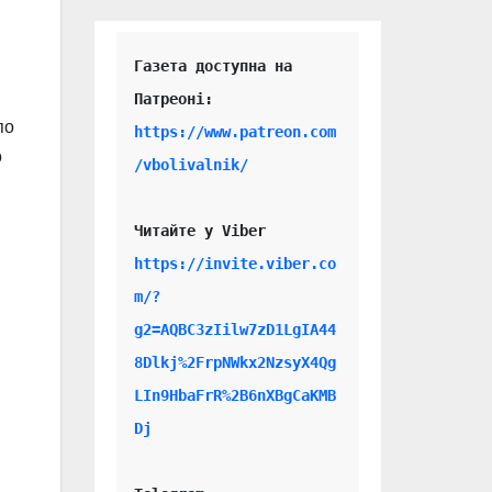
Газета доступна на 
по
https://www.patreon.com
о
/vbolivalnik/
Читайте у Viber 
https://invite.viber.co
m/?
g2=AQBC3zIilw7zD1LgIA44
8Dlkj%2FrpNWkx2NzsyX4Qg
LIn9HbaFrR%2B6nXBgCaKMB
Dj