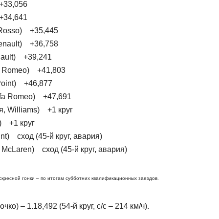
 +33,056
+34,641
o Rosso) +35,445
Renault) +36,758
nault) +39,241
fa Romeo) +41,803
Point) +46,877
Alfa Romeo) +47,691
, Williams) +1 круг
s) +1 круг
nt) сход (45-й круг, авария)
McLaren) сход (45-й круг, авария)
скресной гонки – по итогам субботних квалификационных заездов.
о) – 1.18,492 (54-й круг, с/с – 214 км/ч).