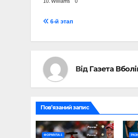
10. Williams 0
Навігація
6-й этап
записів
Від
Газета Вбол
Пов’язаний запис
ФОРМУЛА-1
РАЗ