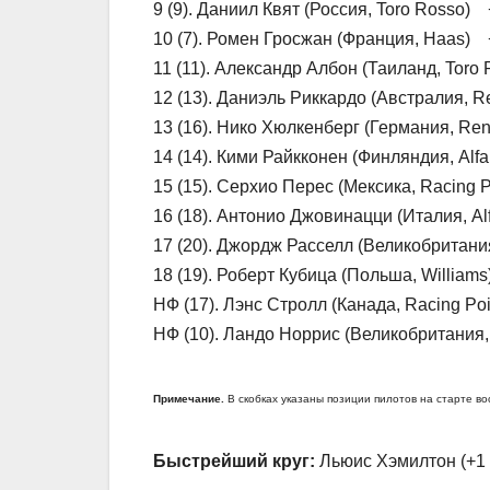
9 (9). Даниил Квят (Россия, Toro Rosso)
10 (7). Ромен Гросжан (Франция, Haas) 
11 (11). Александр Албон (Таиланд, Tor
12 (13). Даниэль Риккардо (Австралия, 
13 (16). Нико Хюлкенберг (Германия, Re
14 (14). Кими Райкконен (Финляндия, Al
15 (15). Серхио Перес (Мексика, Racing 
16 (18). Антонио Джовинацци (Италия, 
17 (20). Джордж Расселл (Великобритания
18 (19). Роберт Кубица (Польша, William
НФ (17). Лэнс Стролл (Канада, Racing Poi
НФ (10). Ландо Норрис (Великобритания, 
Примечание.
В скобках указаны позиции пилотов на старте во
Быстрейший круг:
Льюис Хэмилтон (+1 очк