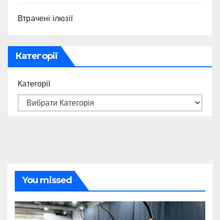
Втрачені ілюзії
Категорії
Категорії
You missed