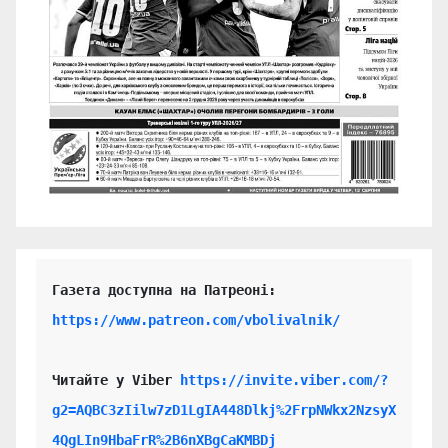
https://www.patreon.com/vbolivalnik/
Читайте у Viber 
https://invite.viber.com/?
g2=AQBC3zIilw7zD1LgIA448Dlkj%2FrpNWkx2NzsyX
4QgLIn9HbaFrR%2B6nXBgCaKMBDj