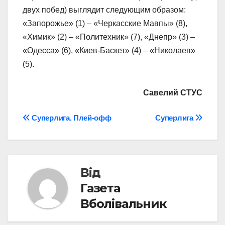
двух побед) выглядит следующим образом:
«Запорожье» (1) – «Черкасские Мавпы» (8),
«Химик» (2) – «Политехник» (7), «Днепр» (3) –
«Одесса» (6), «Киев-Баскет» (4) – «Николаев»
(5).
Савелий СТУС
Навігація
Суперлига. Плей-офф
Суперлига
записів
Від
Газета
Вболівальник