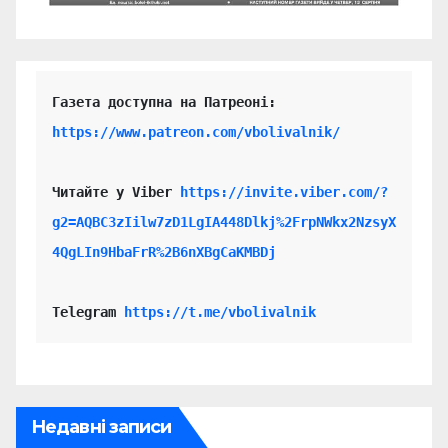
https://www.patreon.com/vbolivalnik/
Читайте у Viber 
https://invite.viber.com/?
g2=AQBC3zIilw7zD1LgIA448Dlkj%2FrpNWkx2NzsyX
4QgLIn9HbaFrR%2B6nXBgCaKMBDj
Telegram 
https://t.me/vbolivalnik
Недавні записи