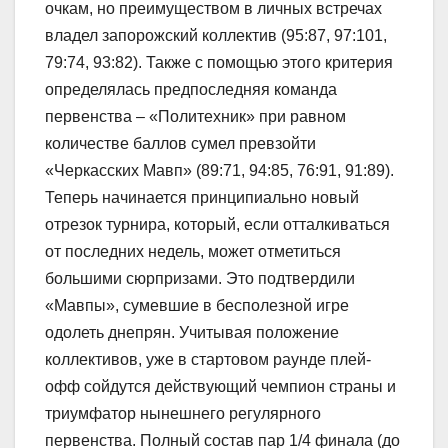
очкам, но преимуществом в личных встречах
владел запорожский коллектив (95:87, 97:101,
79:74, 93:82). Также с помощью этого критерия
определялась предпоследняя команда
первенства – «Политехник» при равном
количестве баллов сумел превзойти
«Черкасских Мавп» (89:71, 94:85, 76:91, 91:89).
Теперь начинается принципиально новый
отрезок турнира, который, если отталкиваться
от последних недель, может отметиться
большими сюрпризами. Это подтвердили
«Мавпы», сумевшие в бесполезной игре
одолеть днепрян. Учитывая положение
коллективов, уже в стартовом раунде плей-
офф сойдутся действующий чемпион страны и
триумфатор нынешнего регулярного
первенства. Полный состав пар 1/4 финала (до