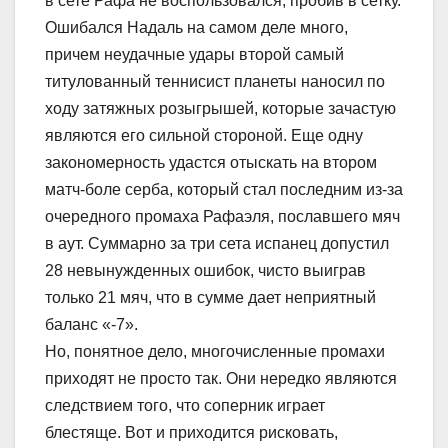
в сете Рафа не воспользовался, пробив в сетку.
Ошибался Надаль на самом деле много,
причем неудачные удары второй самый
титулованный теннисист планеты наносил по
ходу затяжных розыгрышей, которые зачастую
являются его сильной стороной. Еще одну
закономерность удастся отыскать на втором
матч-боле серба, который стал последним из-за
очередного промаха Рафаэля, пославшего мяч
в аут. Суммарно за три сета испанец допустил
28 невынужденных ошибок, чисто выиграв
только 21 мяч, что в сумме дает неприятный
баланс «-7».
Но, понятное дело, многочисленные промахи
приходят не просто так. Они нередко являются
следствием того, что соперник играет
блестяще. Вот и приходится рисковать,