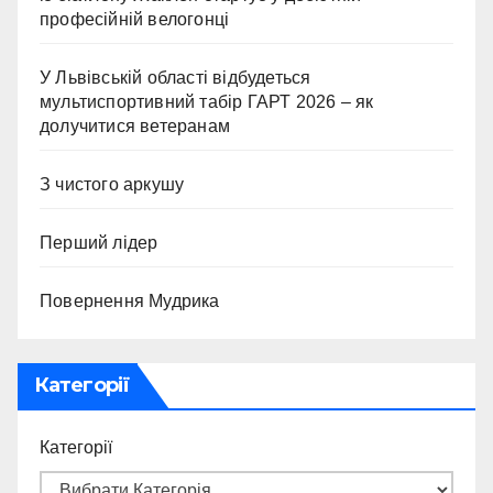
професійній велогонці
У Львівській області відбудеться
мультиспортивний табір ГАРТ 2026 – як
долучитися ветеранам
З чистого аркушу
Перший лідер
Повернення Мудрика
Категорії
Категорії