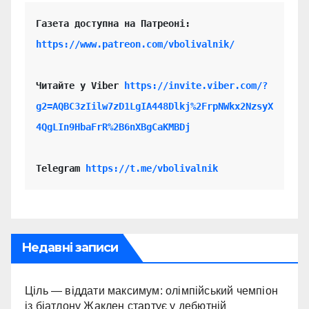
https://www.patreon.com/vbolivalnik/
Читайте у Viber 
https://invite.viber.com/?
g2=AQBC3zIilw7zD1LgIA448Dlkj%2FrpNWkx2NzsyX
4QgLIn9HbaFrR%2B6nXBgCaKMBDj
Telegram 
https://t.me/vbolivalnik
Недавні записи
Ціль — віддати максимум: олімпійський чемпіон
із біатлону Жаклен стартує у дебютній