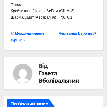
Финал
Крейчикова (Чехия, 3)/Рем (США, 3) –
Шарма/Смит (Австралия) 7:6, 6:1
Навігація
Международные
Чемпионат Европы
турниры
записів
Від
Газета
Вболівальник
Пов’язаний запис