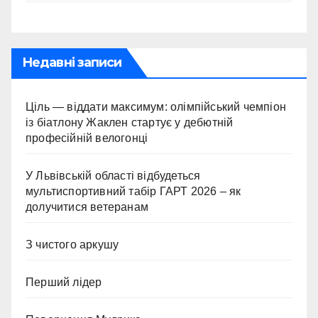
Недавні записи
Ціль — віддати максимум: олімпійський чемпіон
із біатлону Жаклен стартує у дебютній
професійній велогонці
У Львівській області відбудеться
мультиспортивний табір ГАРТ 2026 – як
долучитися ветеранам
З чистого аркушу
Перший лідер