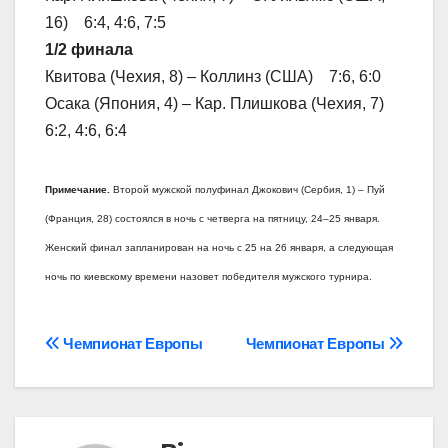
16) 6:4, 4:6, 7:5
1/2 финала
Квитова (Чехия, 8) – Коллинз (США) 7:6, 6:0
Осака (Япония, 4) – Кар. Плишкова (Чехия, 7)
6:2, 4:6, 6:4
Примечание.
Второй мужской полуфинал Джокович (Сербия, 1) – Пуй
(Франция, 28) состоялся в ночь с четверга на пятницу, 24–25 января.
Женский финал запланирован на ночь с 25 на 26 января, а следующая
ночь по киевскому времени назовет победителя мужского турнира.
Навігація
Чемпионат Европы
Чемпионат Европы
записів