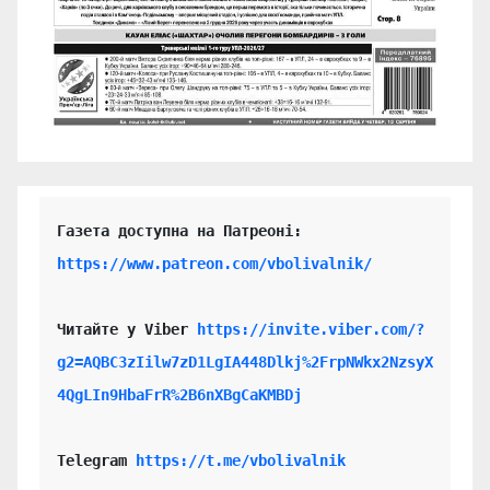
https://www.patreon.com/vbolivalnik/
Читайте у Viber 
https://invite.viber.com/?
g2=AQBC3zIilw7zD1LgIA448Dlkj%2FrpNWkx2NzsyX
4QgLIn9HbaFrR%2B6nXBgCaKMBDj
Telegram 
https://t.me/vbolivalnik