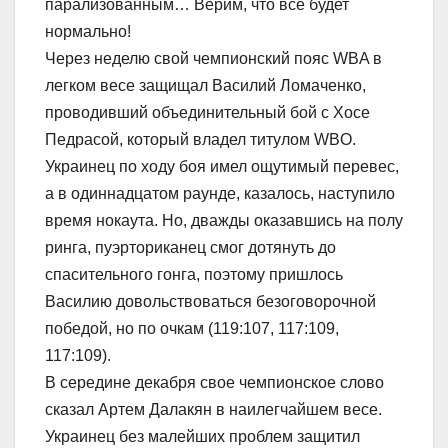
парализованным… Верим, что все будет
нормально!
Через неделю свой чемпионский пояс WBA в
легком весе защищал Василий Ломаченко,
проводивший объединительный бой с Хосе
Педрасой, который владел титулом WBO.
Украинец по ходу боя имел ощутимый перевес,
а в одиннадцатом раунде, казалось, наступило
время нокаута. Но, дважды оказавшись на полу
ринга, пуэрториканец смог дотянуть до
спасительного гонга, поэтому пришлось
Василию довольствоваться безоговорочной
победой, но по очкам (119:107, 117:109,
117:109).
В середине декабря свое чемпионское слово
сказал Артем Далакян в наилегчайшем весе.
Украинец без малейших проблем защитил