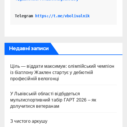
Telegram 
https://t.me/vbolivalnik
Недавні записи
Ціль — віддати максимум: олімпійський чемпіон
із біатлону Жаклен стартує у дебютній
професійній велогонці
У Львівській області відбудеться
мультиспортивний табір ГАРТ 2026 – як
долучитися ветеранам
З чистого аркушу