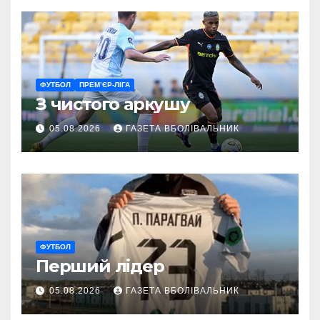
ФУТБОЛ
ПРЕМ’ЄР-ЛІГА
З чистого аркушу
05.08.2026
ГАЗЕТА ВБОЛІВАЛЬНИК
ФУТБОЛ
Перший лідер
05.08.2026
ГАЗЕТА ВБОЛІВАЛЬНИК