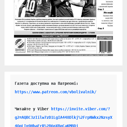
https://www.patreon.com/vbolivalnik/
Читайте у Viber 
https://invite.viber.com/?
g2=AQBC3zIilw7zD1LgIA448Dlkj%2FrpNWkx2NzsyX
4QgLIn9HbaFrR%2B6nXBgCaKMBDj