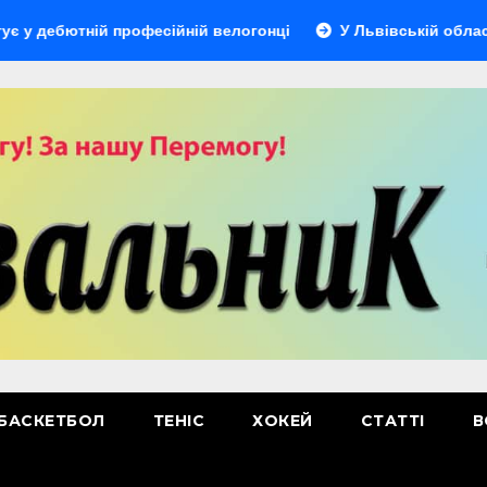
ній професійній велогонці
У Львівській області відбуде
БАСКЕТБОЛ
ТЕНІС
ХОКЕЙ
СТАТТІ
В