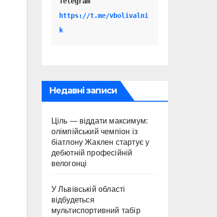
Telegram 
https://t.me/vbolivalni
k
Недавні записи
Ціль — віддати максимум:
олімпійський чемпіон із
біатлону Жаклен стартує у
дебютній професійній
велогонці
У Львівській області
відбудеться
мультиспортивний табір