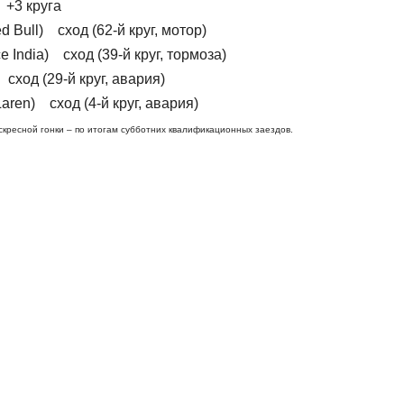
 +3 круга
 Bull) сход (62-й круг, мотор)
 India) сход (39-й круг, тормоза)
сход (29-й круг, авария)
ren) сход (4-й круг, авария)
скресной гонки – по итогам субботних квалификационных заездов.