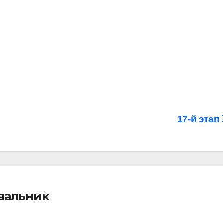
17-й этап
івальник