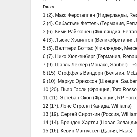
Гонка
1 (2). Макс Ферстаппен (Нидерланды, Red
2 (4). Себастьян Феттель (Германия, Ferr
3 (6). Кими Райкконен (Финляндия, Ferra
4 (3). Льюис Хэмилтон (Великобритания,
5 (5). Валттери Боттас (Финляндия, Merc
6 (7). Нико Хюлкенберг (Германия, Renau
7 (9). Шарль Леклер (Монако, Sauber) +2
8 (15). Стоффель Вандорн (Бельгия, McL
9 (10). Маркус Эрикссон (Швеция, Saube
10 (20). Пьер Гасли (Франция, Toro Ross
11 (11). Эстебан Окон (Франция, RP Forc
12 (17). Лэнс Стролл (Канада, Williams) 
13 (19). Сергей Сироткин (Россия, Willia
14 (14). Брендон Хартли (Новая Зеланди
15 (16). Кевин Магнуссен (Дания, Haas) 