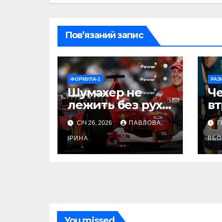
Пов’язаний запис
ФОРМУЛА-1
РАЗ
Шумахер не
Че
лежить без руху
вт
що реально
СІЧ 26, 2026
ПАВЛОВА
Г
відбувається з
легендою
ІРИНА
ВБО
Формули 1
You missed