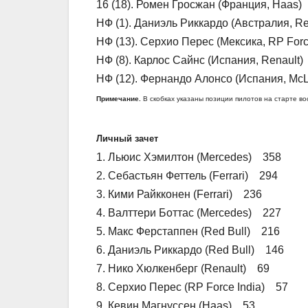
16 (18). Ромен Гросжан (Франция, Haas)
НФ (1). Даниэль Риккардо (Австралия, Red
НФ (13). Серхио Перес (Мексика, RP Force
НФ (8). Карлос Сайнс (Испания, Renault) 
НФ (12). Фернандо Алонсо (Испания, McLa
Примечание.
В скобках указаны позиции пилотов на старте во
Личный зачет
1. Льюис Хэмилтон (Mercedes) 358
2. Себастьян Феттель (Ferrari) 294
3. Кими Райкконен (Ferrari) 236
4. Валттери Боттас (Mercedes) 227
5. Макс Ферстаппен (Red Bull) 216
6. Даниэль Риккардо (Red Bull) 146
7. Нико Хюлкенберг (Renault) 69
8. Серхио Перес (RP Force India) 57
9. Кевин Магнуссен (Haas) 53