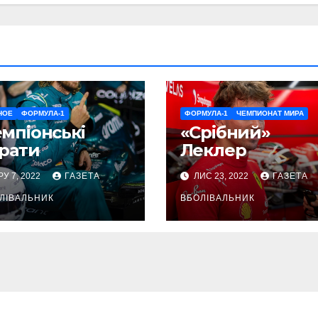
НОЕ
ФОРМУЛА-1
ФОРМУЛА-1
ЧЕМПИОНАТ МИРА
мпіонські
«Срібний»
рати
Леклер
РУ 7, 2022
ГАЗЕТА
ЛИС 23, 2022
ГАЗЕТА
ЛІВАЛЬНИК
ВБОЛІВАЛЬНИК