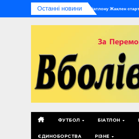
Перейти
Останні новини
мум: олімпійський чемпіон із біатлону Жаклен стартує у дебют
до
контенту
ФУТБОЛ
БІАТЛОН
ЄДИНОБОРСТВА
РІЗНЕ