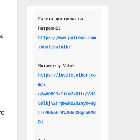
Газета доступна на 
.
м.
https://www.patreon.com
/vbolivalnik/
Читайте у Viber 
https://invite.viber.co
m/?
g2=AQBC3zIilw7zD1LgIA44
8Dlkj%2FrpNWkx2NzsyX4Qg
LIn9HbaFrR%2B6nXBgCaKMB
УС
Dj