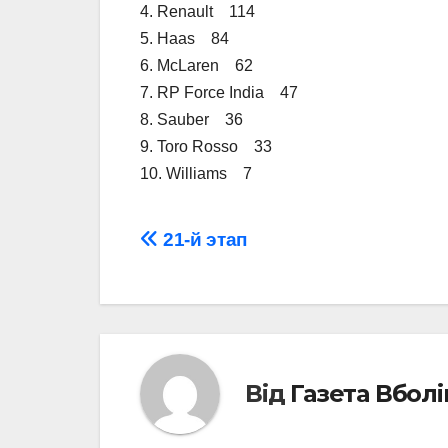
4. Renault 114
5. Haas 84
6. McLaren 62
7. RP Force India 47
8. Sauber 36
9. Toro Rosso 33
10. Williams 7
Навігація
21-й этап
записів
Від
Газета Вбол