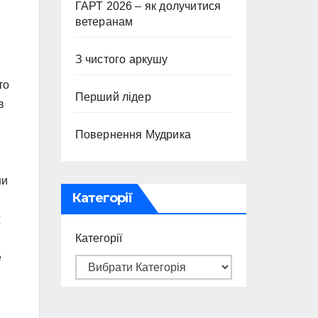
ГАРТ 2026 – як долучитися
ветеранам
З чистого аркушу
то
Перший лідер
в
Повернення Мудрика
ни
Категорії
х
Категорії
е