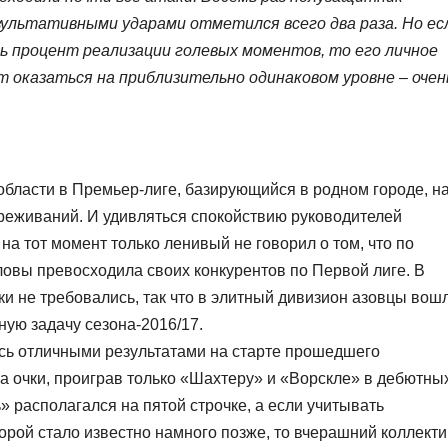
зультативными ударами отметился всего два раза. Но ес
ь процент реализации голевых моментов, то его личное
 оказаться на приблизительно одинаковом уровне – очен
бласти в Премьер-лиге, базирующийся в родном городе, н
реживаний. И удивляться спокойствию руководителей
на тот момент только ленивый не говорил о том, что по
ловы превосходила своих конкурентов по Первой лиге. В
и не требовались, так что в элитный дивизион азовцы вош
ную задачу сезона-2016/17.
сь отличными результатами на старте прошедшего
а очки, проиграв только «Шахтеру» и «Ворскле» в дебютны
» располагался на пятой строчке, а если учитывать
орой стало известно намного позже, то вчерашний коллекти