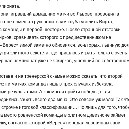
мпионата.
иона, игравший домашние матчи во Львове, проводил в
акт не помешал руководителям клуба уволить Вирта,
а команды в первой шестерке. После странной отставки
ирков, сравнивать которого с предшественником не
«Верес» зимой заметно обновился, во-вторых, львиную до
ри элитного секстета, где пришлось играть только с очень
авершал чемпионат уже не Свирков, ушедший по собственно
ставе и на тренерской скамье можно сказать, что второй
есяти матчах команда лишь в трех случаях избежала
и результатами. А как могли прийти победы, если
дрились забить всего два мяча. Это совсем уж мало! Так чт
 строчке итоговой классификации… Но лишь для того, чтоб
у, а место ровненской команды в элитном дивизионе займет
лку, согласно которой «Верес» передал львовянам свои