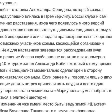
» уровне.
 неба – отставка Александра Севидова, который создал
нда успешно влилась в Премьер-лигу. Боссы клуба и сам
ичинах расставания, из-за чего появилось много версий
вно стало понятно, что суть дилеммы сводилась к тому, ч
чной информации или с подачи правоохранительных органо
 возможных участников схемы, касающейся организации
 Чем для наставника завершится расследования кучи
но решение боссов клуба вполне понятно и закономерно.
 10-м туром занял Александр Бабич, который к тому време
овый специалист моментально сделал крен в сторону
 показателях команды. Если ранее мы говорили лишь о дву
ющие девять встреч принесли пять неудач и всего один
у первого этапа чемпионата «Мариуполь» сумел набрать т
аться в элитной шестерке.
 изменения уже имели место быть, ведь зимой «Шахтер»
бека Вячеслава Танковского и ведущего форварда