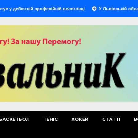
ютній професійній велогонці
У Львівській області відбу
БАСКЕТБОЛ
ТЕНІС
ХОКЕЙ
СТАТТІ
В