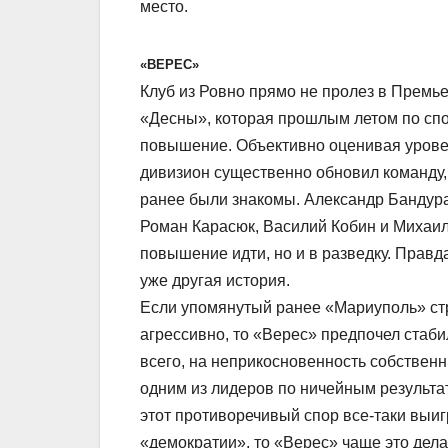
место.
«ВЕРЕС»
Клуб из Ровно прямо не пролез в Премь
«Десны», которая прошлым летом по спо
повышение. Объективно оценивая урове
дивизион существенно обновил команду,
ранее были знакомы. Александр Бандур
Роман Карасюк, Василий Кобин и Михаил 
повышение идти, но и в разведку. Правда
уже другая история.
Если упомянутый ранее «Мариуполь» ст
агрессивно, то «Верес» предпочел стаб
всего, на неприкосновенность собственн
одним из лидеров по ничейным результат
этот противоречивый спор все-таки выиг
«демократии», то «Верес» чаще это дела