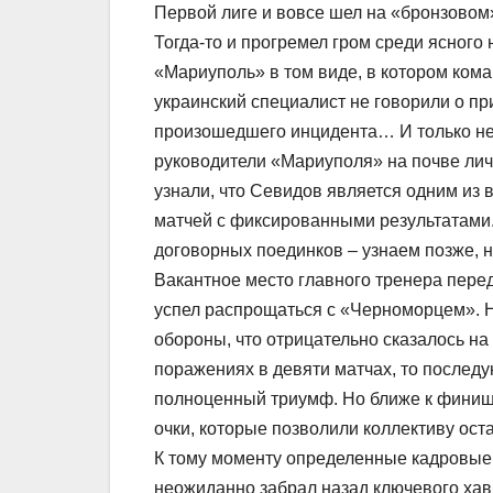
Первой лиге и вовсе шел на «бронзовом
Тогда-то и прогремел гром среди ясного
«Мариуполь» в том виде, в котором кома
украинский специалист не говорили о пр
произошедшего инцидента… И только неда
руководители «Мариуполя» на почве ли
узнали, что Севидов является одним из
матчей с фиксированными результатами.
договорных поединков – узнаем позже, 
Вакантное место главного тренера перед
успел распрощаться с «Черноморцем». Н
обороны, что отрицательно сказалось на
поражениях в девяти матчах, то последу
полноценный триумф. Но ближе к финиш
очки, которые позволили коллективу ост
К тому моменту определенные кадровые
неожиданно забрал назад ключевого хав