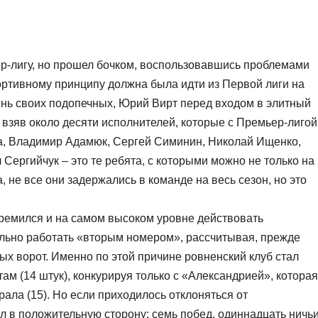
ер-лигу, но прошел бочком, воспользовавшись проблемами
ртивному принципу должна была идти из Первой лиги на
нь своих подопечных, Юрий Вирт перед входом в элитный
 взяв около десяти исполнителей, которые с Премьер-лигой
а, Владимир Адамюк, Сергей Симинин, Николай Ищенко,
Сергийчук – это те ребята, с которыми можно не только на
, не все они задержались в команде на весь сезон, но это
ремился и на самом высоком уровне действовать
ильно работать «вторым номером», рассчитывая, прежде
ых ворот. Именно по этой причине ровненский клуб стал
ам (14 штук), конкурируя только с «Александрией», которая
рала (15). Но если приходилось отклоняться от
л в положительную сторону: семь побед, одиннадцать ничь