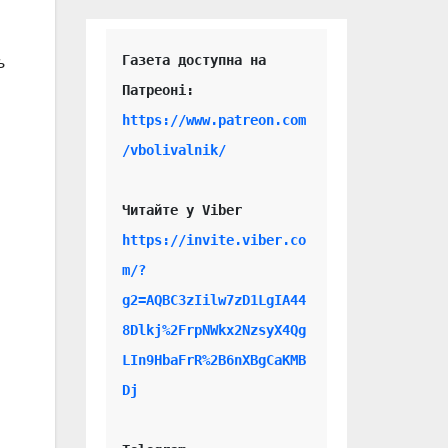
Газета доступна на 
ь
https://www.patreon.com
/vbolivalnik/
Читайте у Viber 
https://invite.viber.co
m/?
g2=AQBC3zIilw7zD1LgIA44
8Dlkj%2FrpNWkx2NzsyX4Qg
LIn9HbaFrR%2B6nXBgCaKMB
Dj