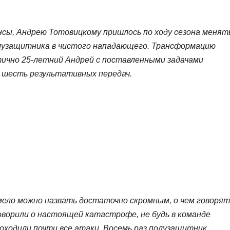
сы, Андрею Тотовицкому пришлось по ходу сезона менят
олузащитника в чистого нападающего. Трансформацию
стично 25-летний Андрей с поставленными задачами
и шесть результативных передач.
ело можно назвать достаточно скромным, о чем говорят
говорили о настоящей катастрофе, не будь в команде
оходили почти все атаки. Восемь раз полузащитник