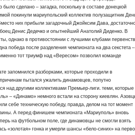
было сделано – загадка, поскольку в составе донецкой
зимой покинули мариупольский коллектив полузащитник Ден
Вместо них прибыли загадочный Джойксим Дава, достаточн
боец Денис Дедечко и опытнейший Анатолий Диденко. В
ты, однако в противостоянии с лучшими клубами первенст
дна победа после разделения чемпионата на два секстета –
 именно тот триумф над «Вересом» позволил команде
те запомнился разборками, которые проходили в
м причинам пытался ужалить динамовцев, попутно
ся над другими коллективами Премьер-лиги. теми, которые
ь» – «Динамо» немного встали на сторону киевлян. Азовц
или себе техническую победу, правда, делом на тот момент
аины. А перед финишем чемпионата «Мариуполь» вновь
перь на футбольном поле, где динамовцы не смогли взять
лась «золотая» гонка и умерли шансы «бело-синих» на перв