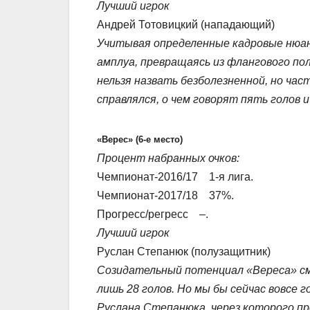
Лучший игрок
Андрей Тотовицкий (нападающий)
Учитывая определенные кадровые нюан
амплуа, превращаясь из флангового п
нельзя назвать безболезненной, но ча
справлялся, о чем говорят пять голов 
«Верес» (6-е место)
Процент набранных очков:
Чемпионат-2016/17 1-я лига.
Чемпионат-2017/18 37%.
Прогресс/регресс –.
Лучший игрок
Руслан Степанюк (полузащитник)
Созидательный потенциал «Вереса» см
лишь 28 голов. Но мы бы сейчас вовсе 
Руслана Степанюка, через которого пр