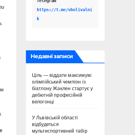
Telegram 
ли
https://t.me/vbolivalni
k
ь
Недавні записи
а
Ціль — віддати максимум:
олімпійський чемпіон із
біатлону Жаклен стартує у
ли
дебютній професійній
велогонці
х
У Львівській області
відбудеться
в
мультиспортивний табір