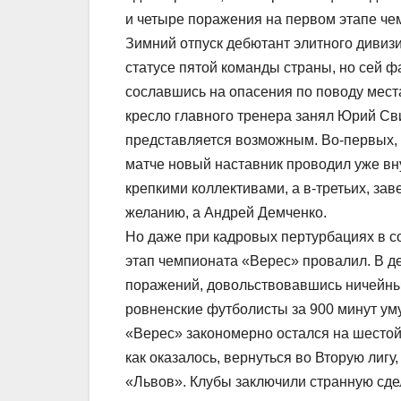
и четыре поражения на первом этапе че
Зимний отпуск дебютант элитного дивиз
статусе пятой команды страны, но сей ф
сославшись на опасения по поводу мест
кресло главного тренера занял Юрий Св
представляется возможным. Во-первых, 
матче новый наставник проводил уже внут
крепкими коллективами, а в-третьих, з
желанию, а Андрей Демченко.
Но даже при кадровых пертурбациях в со
этап чемпионата «Верес» провалил. В д
поражений, довольствовавшись ничейным
ровненские футболисты за 900 минут уму
«Верес» закономерно остался на шестой
как оказалось, вернуться во Вторую лиг
«Львов». Клубы заключили странную сде