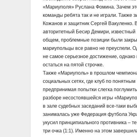
«Мариуполя» Руслана Фомина. Зачем это 
команды ребята так и не играли. Также 
Кожанов и защитник Сергей Вакуленко. 
авторитетный Бесир Демири, известный 
общем, проблемные позиции были закры
мариупольцы все равно не преуспели. О
не самое серьезное достижение, однако
остаться на пятой строчке.
Также «Мариуполь» в прошлом чемпиона
социальных сетях, где клуб по понятны
предпринимая попытки слегка поглумить
разборе несостоявшейся игры «Мариупол
в зале судебных заседаний все-таки выб
занималась уже Федерация футбола Укр
укусил принципиального противника – те
три очка (1:1). Именно на этом заверши