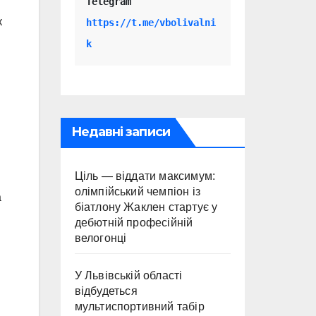
Telegram 
к
https://t.me/vbolivalni
k
Недавні записи
Ціль — віддати максимум:
олімпійський чемпіон із
а
біатлону Жаклен стартує у
дебютній професійній
велогонці
У Львівській області
відбудеться
мультиспортивний табір