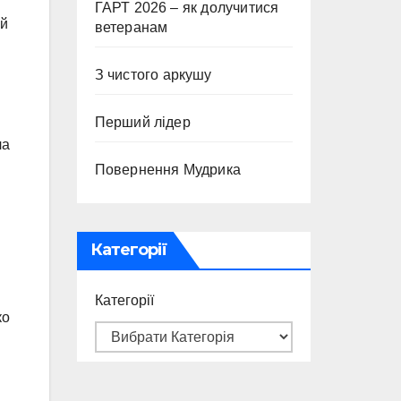
ГАРТ 2026 – як долучитися
ий
ветеранам
З чистого аркушу
Перший лідер
ла
Повернення Мудрика
Категорії
Категорії
ко