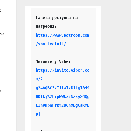
о
Газета доступна на 
ие
https://www.patreon.com
/vbolivalnik/
Читайте у Viber 
https://invite.viber.co
m/?
g2=AQBC3zIilw7zD1LgIA44
о
8Dlkj%2FrpNWkx2NzsyX4Qg
LIn9HbaFrR%2B6nXBgCaKMB
Dj