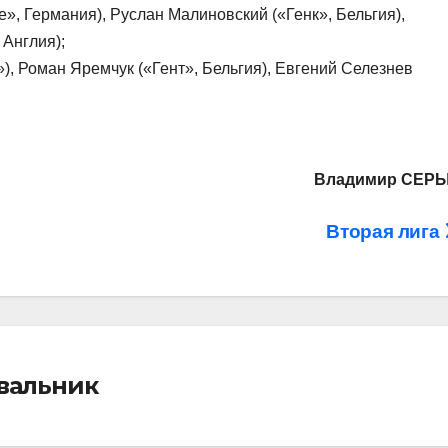
», Германия), Руслан Малиновский («Генк», Бельгия),
 Англия);
, Роман Яремчук («Гент», Бельгия), Евгений Селезнев
Владимир СЕР
Вторая лига
івальник