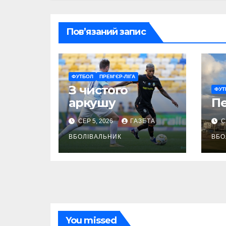
Пов’язаний запис
ФУТБОЛ
ПРЕМ’ЄР-ЛІГА
З чистого
ФУТ
аркушу
П
СЕР 5, 2026
ГАЗЕТА
С
ВБОЛІВАЛЬНИК
ВБО
You missed