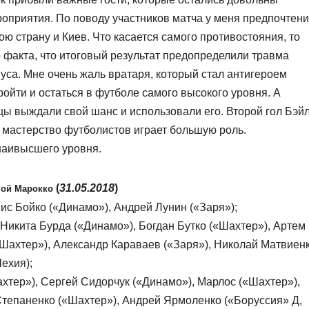
оприятия. По поводу участников матча у меня предпочтен
ою страну и Киев. Что касается самого противостояния, то
о факта, что итоговый результат предопределили травма
са. Мне очень жаль вратаря, который стал антигероем
ройти и остаться в футболе самого высокого уровня. А
цы выждали свой шанс и использовали его. Второй гол Бэй
о мастерство футболистов играет большую роль.
наивысшего уровня.
(
31.05.2018
)
ной Марокко
ис Бойко («Динамо»), Андрей Лунин («Заря»);
 Никита Бурда («Динамо»), Богдан Бутко («Шахтер»), Артем
Шахтер»), Александр Караваев («Заря»), Николай Матвиен
ехия);
хтер»), Сергей Сидорчук («Динамо»), Марлос («Шахтер»),
тепаненко («Шахтер»), Андрей Ярмоленко («Боруссия» Д,