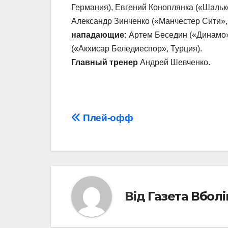
Германия), Евгений Коноплянка («Шальке
Александр Зинченко («Манчестер Сити»,
нападающие:
Артем Беседин («Динамо»)
(«Акхисар Беледиеспор», Турция).
Главный тренер
Андрей Шевченко.
Навігація
Плей-офф
записів
Від
Газета Вбол