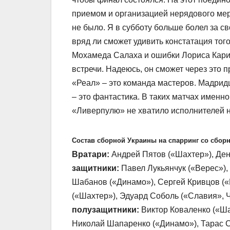
приемом и организацией нерядового мер
не было. Я в субботу больше болел за св
вряд ли сможет удивить констатация тог
Мохамеда Салаха и ошибки Лориса Кариу
встречи. Надеюсь, он сможет через это п
«Реал» – это команда мастеров. Мадрид
– это фантастика. В таких матчах именн
«Ливерпулю» не хватило исполнителей 
Состав сборной Украины на спарринг со сбор
Вратари:
Андрей Пятов («Шахтер»), Ден
защитники:
Павел Лукьянчук («Верес»),
Шабанов («Динамо»), Сергей Кривцов («
(«Шахтер»), Эдуард Соболь («Славия», Ч
полузащитники:
Виктор Коваленко («Ша
Николай Шапаренко («Динамо»), Тарас С