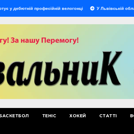
ютній професійній велогонці
У Львівській області відбу
БАСКЕТБОЛ
ТЕНІС
ХОКЕЙ
СТАТТІ
В