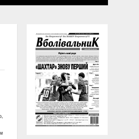
ю,
ом