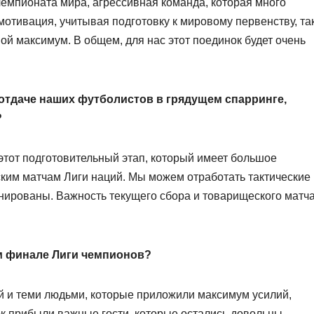
чемпионата мира, агрессивная команда, которая много
 мотивация, учитывая подготовку к мировому первенству, та
ой максимум. В общем, для нас этот поединок будет очень
 отдаче наших футболистов в грядущем спарринге,
?
этот подготовительный этап, который имеет большое
ским матчам Лиги наций. Мы можем отработать тактические
анированы. Важность текущего сбора и товарищеского матч
м финале Лиги чемпионов?
ой и теми людьми, которые приложили максимум усилий,
ок прибыли важные гости, которые остались довольны