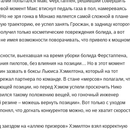
аталий попытался Макс Ферстаппен, решивший совершить
вой момент Макс втиснул педаль газа в пол, намереваясь
Но не зря гонка в Монако является самой сложной в плане
ую траекторию, ее успел занять Гросжан, в задницу которог
получил только косметические повреждения болида, а вот
не имея возможности поворачивать, что привело к мощном
сности, выехавшая на время уборки болида Ферстаппена,
вания пилотов, без влияния на позиции… Но в этот момент
н зазвать в боксы Льюиса Хэмилтона, который на тот
режал партнера по команде. В стане «мерсов» полагали, ч
ующей позиции, но перед Хэмом успели проскочить Нико
ивился такому положению вещей, но гоночный инженер
й резине – можешь вернуть позиции». Вот только с уходом
нял, что догнать конкурентов можно, но не хватит скорос
ед заездом на «аллею призеров» Хэмилтон взял корректную