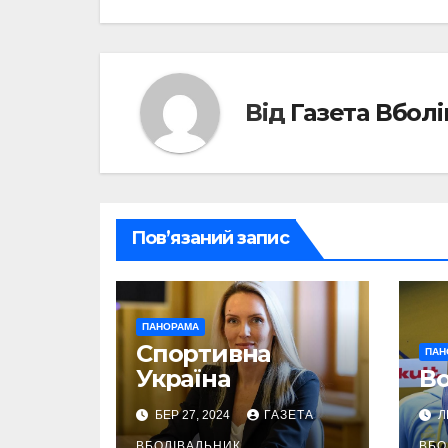
записів
Від
Газета Вбол
Пов’язаний запис
ПАНОРАМА
Спортивна
ПАН
Україна
Во
БЕР 27, 2024
ГАЗЕТА
Л
ВБОЛІВАЛЬНИК
ВБО