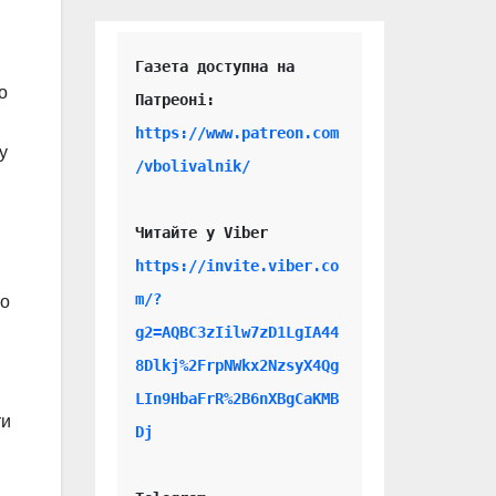
Газета доступна на 
о
https://www.patreon.com
у
/vbolivalnik/
Читайте у Viber 
https://invite.viber.co
m/?
то
g2=AQBC3zIilw7zD1LgIA44
8Dlkj%2FrpNWkx2NzsyX4Qg
LIn9HbaFrR%2B6nXBgCaKMB
ти
Dj