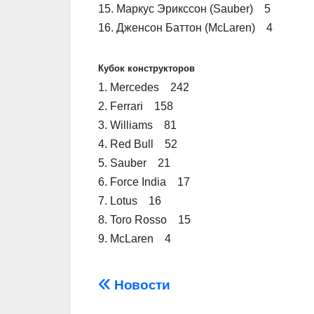
15. Маркус Эрикссон (Sauber) 5
16. Дженсон Баттон (McLaren) 4
Кубок конструкторов
1. Mercedes 242
2. Ferrari 158
3. Williams 81
4. Red Bull 52
5. Sauber 21
6. Force India 17
7. Lotus 16
8. Toro Rosso 15
9. McLaren 4
Навігація
Новости