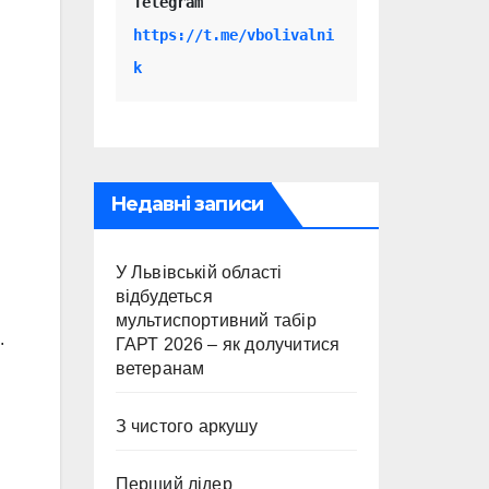
Telegram 
https://t.me/vbolivalni
k
Недавні записи
У Львівській області
відбудеться
мультиспортивний табір
.
ГАРТ 2026 – як долучитися
ветеранам
З чистого аркушу
Перший лідер