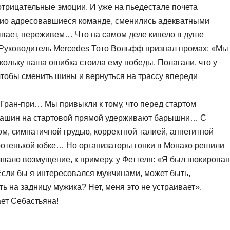
 отрицательные эмоции. И уже на пьедестале почета
ио адресовавшиеся команде, сменились адекватными
ывает, переживем… Что на самом деле кипело в душе
 Руководитель Mercedes Тото Вольфф признал промах: «Мы
кольку наша ошибка стоила ему победы. Полагали, что у
тобы сменить шины и вернуться на трассу впереди
 Гран-при… Мы привыкли к тому, что перед стартом
 машин на стартовой прямой удерживают барышни… С
, симпатичной грудью, корректной талией, аппетитной
ротенькой юбке… Но организаторы гонки в Монако решили
звало возмущение, к примеру, у Феттеля: «Я был шокирован
Если бы я интересовался мужчинами, может быть,
ь на задницу мужика? Нет, меня это не устраивает».
ет Себастьяна!