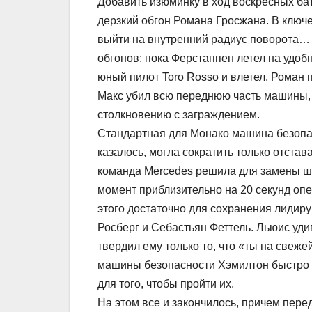
Добавить изюминку в ход воскресных б
дерзкий обгон Романа Гросжана. В ключе
выйти на внутренний радиус поворота… 
обгонов: пока Ферстаппен летел на удобн
юный пилот Toro Rosso и влетел. Роман 
Макс убил всю переднюю часть машины, 
столкновению с заграждением.
Стандартная для Монако машина безопа
казалось, могла сократить только отста
команда Mercedes решила для замены ши
момент приблизительно на 20 секунд опе
этого достаточно для сохранения лидир
Росберг и Себастьян Феттель. Льюис уд
твердил ему только то, что «ты на свеже
машины безопасности Хэмилтон быстро по
для того, чтобы пройти их.
На этом все и закончилось, причем пер