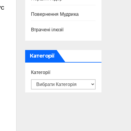
УС
Повернення Мудрика
Втрачені ілюзії
Категорії
Категорії