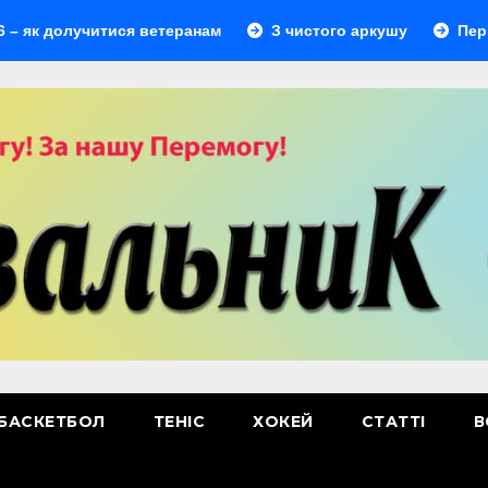
учитися ветеранам
З чистого аркушу
Перший лідер
БАСКЕТБОЛ
ТЕНІС
ХОКЕЙ
СТАТТІ
В