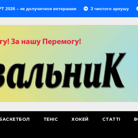
 – як долучитися ветеранам
З чистого аркушу
Пер
БАСКЕТБОЛ
ТЕНІС
ХОКЕЙ
СТАТТІ
В