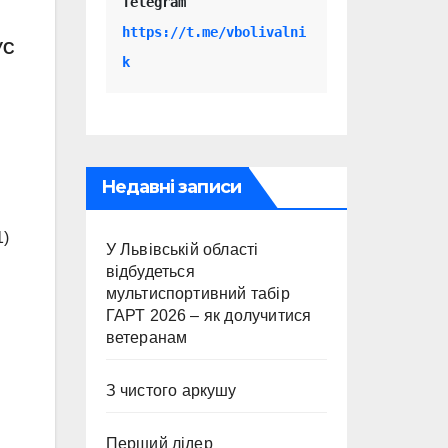
Telegram 
https://t.me/vbolivalni
УС
k
Недавні записи
1)
У Львівській області
відбудеться
мультиспортивний табір
ГАРТ 2026 – як долучитися
ветеранам
З чистого аркушу
Перший лідер