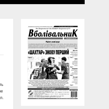
ть
не
п.