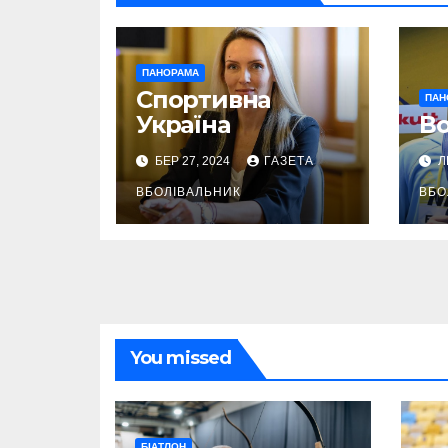
ПАНОРАМА
Спортивна
ПАН
Україна
Во
БЕР 27, 2024
ГАЗЕТА
Л
ВБОЛІВАЛЬНИК
ВБО
You missed
БІАТЛОН