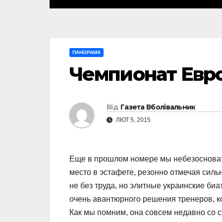
ПАНОРАМА
Чемпионат Евр
Від
Газета Вболівальник
ЛЮТ 5, 2015
Еще в прошлом номере мы небезосноват
место в эстафете, резонно отмечая силь
не без труда, но элитные украинские би
очень авантюрного решения тренеров, к
Как мы помним, она совсем недавно со 