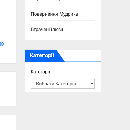
Повернення Мудрика
Втрачені ілюзії
Категорії
Категорії