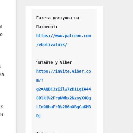
Газета доступна на 
м
го
https://www.patreon.com
/vbolivalnik/
Читайте у Viber 
в
https://invite.viber.co
на
m/?
g2=AQBC3zIilw7zD1LgIA44
8Dlkj%2FrpNWkx2NzsyX4Qg
ик
LIn9HbaFrR%2B6nXBgCaKMB
ен
Dj