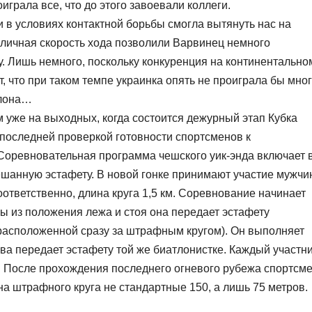
играла все, что до этого завоевали коллеги.
и в условиях контактной борьбы смогла вытянуть нас на
иличная скорость хода позволили Варвинец немного
у. Лишь немного, поскольку конкуренция на континентально
, что при таком темпе украинка опять не проиграла бы мно
тлона…
 уже на выходных, когда состоится дежурный этап Кубка
дпоследней проверкой готовности спортсменов к
 Соревновательная программа чешского уик-энда включает 
шанную эстафету. В новой гонке принимают участие мужчи
соответственно, длина круга 1,5 км. Соревнование начинает
ы из положения лежа и стоя она передает эстафету
 расположенной сразу за штрафным кругом). Он выполняет
ова передает эстафету той же биатлонистке. Каждый участн
. После прохождения последнего огневого рубежа спортсм
на штрафного круга не стандартные 150, а лишь 75 метров.