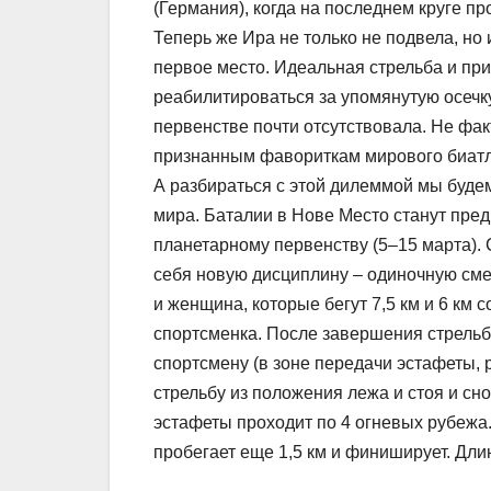
(Германия), когда на последнем круге про
Теперь же Ира не только не подвела, но 
первое место. Идеальная стрельба и пр
реабилитироваться за упомянутую осечк
первенстве почти отсутствовала. Не факт
признанным фавориткам мирового биа
А разбираться с этой дилеммой мы будем
мира. Баталии в Нове Место станут пре
планетарному первенству (5–15 марта).
себя новую дисциплину – одиночную сме
и женщина, которые бегут 7,5 км и 6 км 
спортсменка. После завершения стрельб
спортсмену (в зоне передачи эстафеты,
стрельбу из положения лежа и стоя и сн
эстафеты проходит по 4 огневых рубежа
пробегает еще 1,5 км и финиширует. Дли