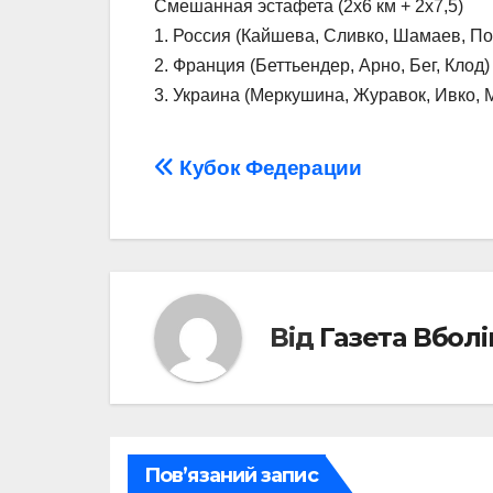
Смешанная эстафета (2х6 км + 2х7,5)
1. Россия (Кайшева, Сливко, Шамаев, Пов
2. Франция (Беттьендер, Арно, Бег, Клод) 
3. Украина (Меркушина, Журавок, Ивко, Ми
Навігація
Кубок Федерации
записів
Від
Газета Вбол
Пов’язаний запис