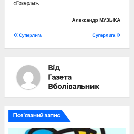
«Говерлы».
Александр МУЗЫКА
Навігація
Суперлига
Суперлига
записів
Від
Газета
Вболівальник
Пов’язаний запис