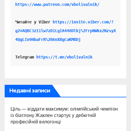
https://www.patreon.com/vbolivalnik/
Читайте у Viber 
https://invite.viber.com/?
g2=AQBC3zIilw7zD1LgIA448Dlkj%2FrpNWkx2NzsyX
4QgLIn9HbaFrR%2B6nXBgCaKMBDj
Telegram 
https://t.me/vbolivalnik
Недавні записи
Ціль — віддати максимум: олімпійський чемпіон
із біатлону Жаклен стартує у дебютній
професійній велогонці