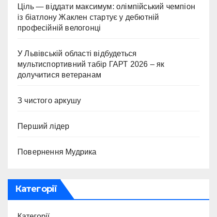
Ціль — віддати максимум: олімпійський чемпіон
із біатлону Жаклен стартує у дебютній
професійній велогонці
У Львівській області відбудеться
мультиспортивний табір ГАРТ 2026 – як
долучитися ветеранам
З чистого аркушу
Перший лідер
Повернення Мудрика
Категорії
Категорії