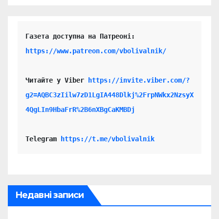
https://www.patreon.com/vbolivalnik/
Читайте у Viber 
https://invite.viber.com/?
g2=AQBC3zIilw7zD1LgIA448Dlkj%2FrpNWkx2NzsyX
4QgLIn9HbaFrR%2B6nXBgCaKMBDj
Telegram 
https://t.me/vbolivalnik
Недавні записи