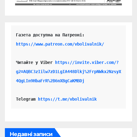
https://www.patreon.com/vbolivalnik/
Читайте у Viber 
https://invite.viber.com/?
g2=AQBC3zIilw7zD1LgIA448Dlkj%2FrpNWkx2NzsyX
4QgLIn9HbaFrR%2B6nXBgCaKMBDj
Telegram 
https://t.me/vbolivalnik
Недавні записи