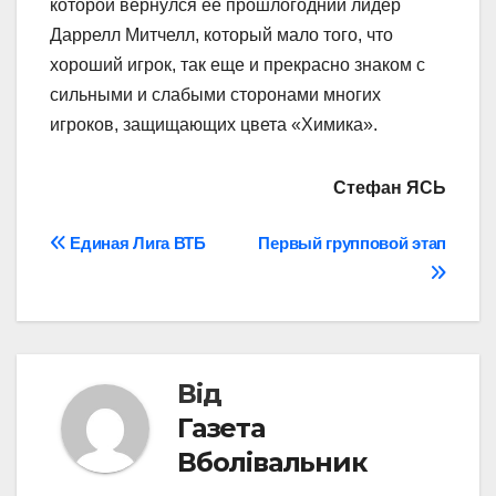
которой вернулся ее прошлогодний лидер
Даррелл Митчелл, который мало того, что
хороший игрок, так еще и прекрасно знаком с
сильными и слабыми сторонами многих
игроков, защищающих цвета «Химика».
Стефан ЯСЬ
Навігація
Единая Лига ВТБ
Первый групповой этап
записів
Від
Газета
Вболівальник