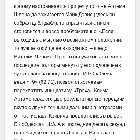
к этому настраивается прицел у того же Артема
Швеца да зажигается Майк Дэвис (здесь он
собрал дабл-дабл), то справиться с ними
становится и вовсе проблематично. «Если
выходишь с мыслью о возможном поражении,
то лучше вообще не выходить», – кредо
Виталия Черния. Просто получилось так, что в
последние полторы минуты у его подопечных
чуть ослабела концентрация. И БК «Киев»,
ведя «+9» (62:71), позволил хозяевам
перехватить инициативу. «Треха» Клима
Артамонова, его две результативные передачи
вкупе с двумя точными дальними выстрелами
от Ростислава Кривича превратились в рывок
БК «Одесса» 11:3. А в последние десять секунд
встречи две потери от Дэвиса и Вячеслава