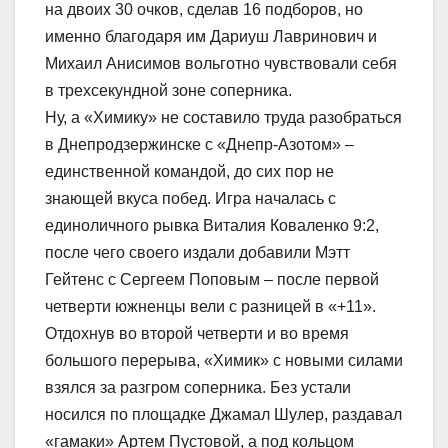
на двоих 30 очков, сделав 16 подборов, но
именно благодаря им Дариуш Лавринович и
Михаил Анисимов вольготно чувствовали себя
в трехсекундной зоне соперника.
Ну, а «Химику» не составило труда разобраться
в Днепродзержинске с «Днепр-Азотом» –
единственной командой, до сих пор не
знающей вкуса побед. Игра началась с
единоличного рывка Виталия Коваленко 9:2,
после чего своего издали добавили Мэтт
Гейтенс с Сергеем Поповым – после первой
четверти южненцы вели с разницей в «+11».
Отдохнув во второй четверти и во время
большого перерыва, «Химик» с новыми силами
взялся за разгром соперника. Без устали
носился по площадке Джамал Шулер, раздавал
«гамаки» Артем Пустовой, а под кольцом