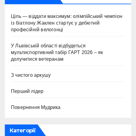
Ціль — віддати максимум: олімпійський чемпіон
із біатлону Жаклен стартує у дебютній
професійній велогонці
У Львівській області відбудеться
мультиспортивний табір ГАРТ 2026 – як
долучитися ветеранам
З чистого аркушу
Перший лідер
Повернення Мудрика
Категорії