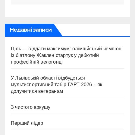
Недавні записи
Ціль — віддати максимум: олімпійський чемпіон
із біатлону Жаклен стартує у дебютній
професійній велогонці
У Львівській області відбудеться
мультиспортивний табір ГАРТ 2026 – як
долучитися ветеранам
З чистого аркушу
Перший лідер