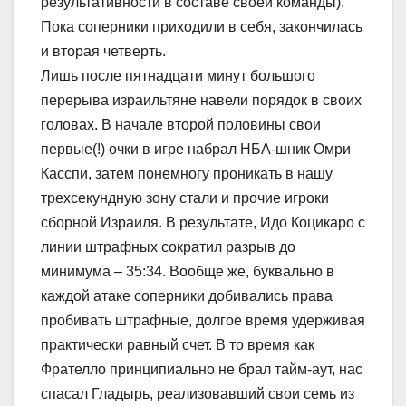
результативности в составе своей команды).
Пока соперники приходили в себя, закончилась
и вторая четверть.
Лишь после пятнадцати минут большого
перерыва израильтяне навели порядок в своих
головах. В начале второй половины свои
первые(!) очки в игре набрал НБА-шник Омри
Касспи, затем понемногу проникать в нашу
трехсекундную зону стали и прочие игроки
сборной Израиля. В результате, Идо Коцикаро с
линии штрафных сократил разрыв до
минимума – 35:34. Вообще же, буквально в
каждой атаке соперники добивались права
пробивать штрафные, долгое время удерживая
практически равный счет. В то время как
Фрателло принципиально не брал тайм-аут, нас
спасал Гладырь, реализовавший свои семь из