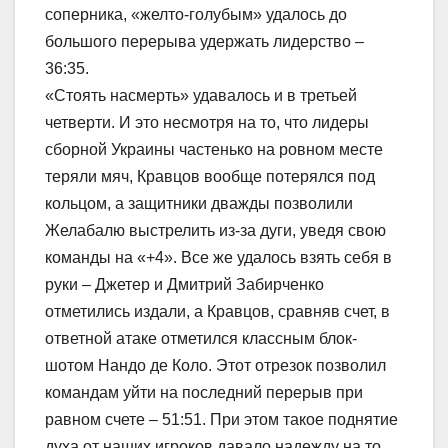
соперника, «желто-голубым» удалось до
большого перерыва удержать лидерство –
36:35.
«Стоять насмерть» удавалось и в третьей
четверти. И это несмотря на то, что лидеры
сборной Украины частенько на ровном месте
теряли мяч, Кравцов вообще потерялся под
кольцом, а защитники дважды позволили
Желабалю выстрелить из-за дуги, уведя свою
команды на «+4». Все же удалось взять себя в
руки – Джетер и Дмитрий Забирченко
отметились издали, а Кравцов, сравняв счет, в
ответной атаке отметился классным блок-
шотом Нандо де Коло. Этот отрезок позволил
командам уйти на последний перерыв при
равном счете – 51:51. При этом такое поднятие
духа от наших игроков давало надежду на то,