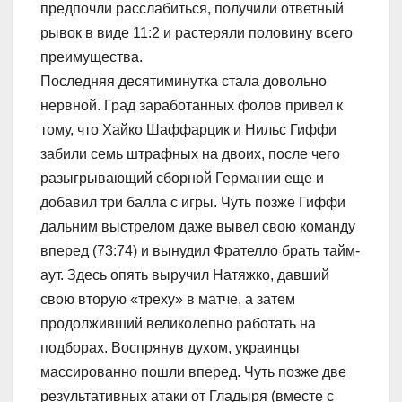
предпочли расслабиться, получили ответный
рывок в виде 11:2 и растеряли половину всего
преимущества.
Последняя десятиминутка стала довольно
нервной. Град заработанных фолов привел к
тому, что Хайко Шаффарцик и Нильс Гиффи
забили семь штрафных на двоих, после чего
разыгрывающий сборной Германии еще и
добавил три балла с игры. Чуть позже Гиффи
дальним выстрелом даже вывел свою команду
вперед (73:74) и вынудил Фрателло брать тайм-
аут. Здесь опять выручил Натяжко, давший
свою вторую «треху» в матче, а затем
продолживший великолепно работать на
подборах. Воспрянув духом, украинцы
массированно пошли вперед. Чуть позже две
результативных атаки от Гладыря (вместе с