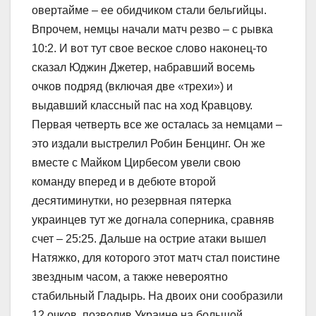
овертайме – ее обидчиком стали бельгийцы.
Впрочем, немцы начали матч резво – с рывка
10:2. И вот тут свое веское слово наконец-то
сказал Юджин Джетер, набравший восемь
очков подряд (включая две «трехи») и
выдавший классный пас на ход Кравцову.
Первая четверть все же осталась за немцами –
это издали выстрелил Робин Бенцинг. Он же
вместе с Майком Цирбесом увели свою
команду вперед и в дебюте второй
десятиминутки, но резервная пятерка
украинцев тут же догнала соперника, сравняв
счет – 25:25. Дальше на острие атаки вышел
Натяжко, для которого этот матч стал поистине
звездным часом, а также невероятно
стабильный Гладырь. На двоих они сообразили
12 очков, позволив Украине на большой