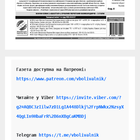
https://www.patreon.com/vbolivalnik/
Читайте у Viber 
https://invite.viber.com/?
g2=AQBC3zIilw7zD1LgIA448Dlkj%2FrpNWkx2NzsyX
4QgLIn9HbaFrR%2B6nXBgCaKMBDj
Telegram 
https://t.me/vbolivalnik