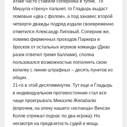
атаке часто ставили соперника в тупик. То
Мишула «треху» пальнет, то Гладырь выдаст
ломовые «два с фолом», а под занавес второй
четверти дважды подряд издали своевременно
отметился Александр Липовый. Соперник же,
помимо фирменных проходов Паркера и
бросков от остальных игроков команды (Диао
разок ответил тремя баллами), сполна
пользовался возможностью пополнять свою
копилку с линии штрафных – десять пунктов из
общих
21-го в этой десятиминутке. Тут еще и Гладырь
в индивидуальном противостоянии стал все
чаще проигрывать Микаэлю Желабалю
(впрочем, на опеку нашего «испанца» Венсан
Колле отряжал подчас по два игрока). Но
несмотря на предвзятость судей и мощь