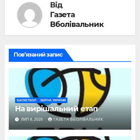
Від
Газета
Вболівальник
Пов’язаний запис
БАСКЕТБОЛ
ЗБІРНА УКРАЇНИ
На вирішальний етап
ЛИП 8, 2026
ГАЗЕТА ВБОЛІВАЛЬНИК