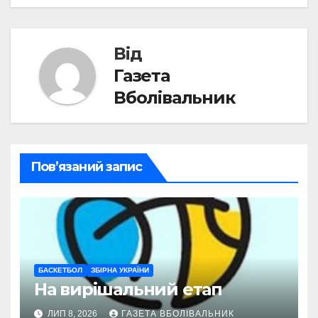
записів
Від
Газета
Вболівальник
Пов’язаний запис
БАСКЕТБОЛ
ЗБІРНА УКРАЇНИ
На вирішальний етап
ЛИП 8, 2026
ГАЗЕТА ВБОЛІВАЛЬНИК