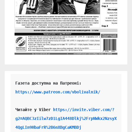
https://www.patreon.com/vbolivalnik/
Читайте у Viber 
https://invite.viber.com/?
g2=AQBC3zIilw7zD1LgIA448Dlkj%2FrpNWkx2NzsyX
4QgLIn9HbaFrR%2B6nXBgCaKMBDj