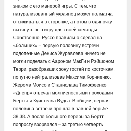
знаком с его манерой игры. С тем, что
натурализованный украинец может полматча
отсиживаться в сторонке, а потом в одиночку
вытянуть всю игру для своей команды.
Собственно, Руссо правильно сделал на
«больших» – первую половину встречи
подопечные Дениса Журавлева ничего не
могли поделать с Аароном МакГи и Рэйшоном
Терри, разобравших зону гостей по косточкам,
попутно нейтрализовав Максима Корниенко,
Жерома Моисо и Станислава Тимофеенко.
«Днепр» отвечал молниеносными проходами
Бертта и Куинтелла Вудса. В общем, первая
половина встречи прошла в равной борьбе –
38:38. А после большого перерыва Бертт
попросту взорвался – за третью четверть