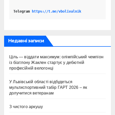
Telegram 
https://t.me/vbolivalnik
Недавні записи
Ціль — віддати максимум: олімпійський чемпіон
із біатлону Жаклен стартує у дебютній
професійній велогонці
У Львівській області відбудеться
мультиспортивний табір ГАРТ 2026 – як
долучитися ветеранам
З чистого аркушу