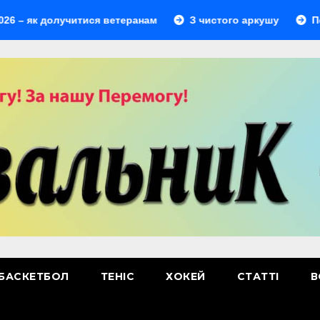
к долучитися ветеранам
З чистого аркушу
Перший л
БАСКЕТБОЛ
ТЕНІС
ХОКЕЙ
СТАТТІ
В