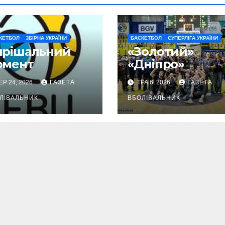
КЕТБОЛ
ЗБІРНА УКРАЇНИ
БАСКЕТБОЛ
СУПЕРЛІГА УКРАЇНИ
ирішальний
«Золотий»
омент
«Дніпро»
ЕР 24, 2026
ГАЗЕТА
ТРА 6, 2026
ГАЗЕТА
ЛІВАЛЬНИК
ВБОЛІВАЛЬНИК