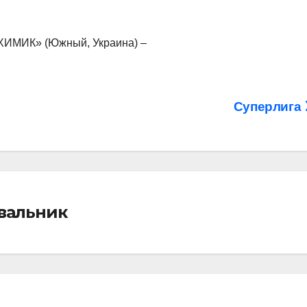
ИМИК» (Южный, Украина) –
Суперлига
івальник