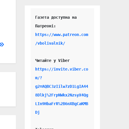
Газета доступна на 
https://www.patreon.com
/vbolivalnik/
Читайте у Viber 
https://invite.viber.co
m/?
g2=AQBC3zIilw7zD1LgIA44
8Dlkj%2FrpNWkx2NzsyX4Qg
LIn9HbaFrR%2B6nXBgCaKMB
Dj