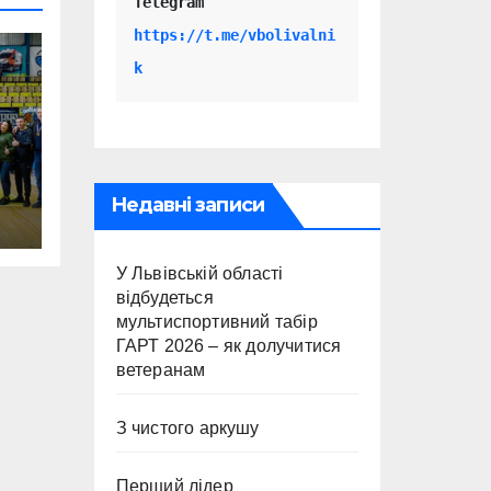
Telegram 
https://t.me/vbolivalni
k
Недавні записи
У Львівській області
відбудеться
мультиспортивний табір
ГАРТ 2026 – як долучитися
ветеранам
З чистого аркушу
Перший лідер