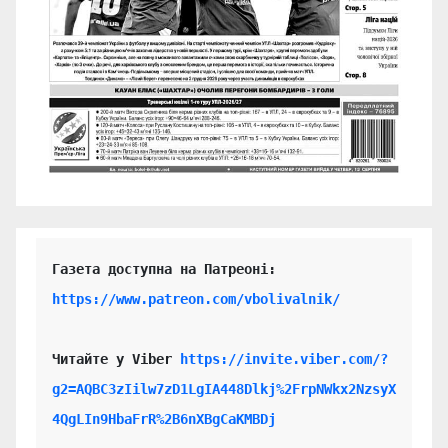
https://www.patreon.com/vbolivalnik/
Читайте у Viber 
https://invite.viber.com/?
g2=AQBC3zIilw7zD1LgIA448Dlkj%2FrpNWkx2NzsyX
4QgLIn9HbaFrR%2B6nXBgCaKMBDj