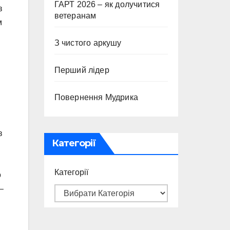
ГАРТ 2026 – як долучитися
в
ветеранам
м
З чистого аркушу
Перший лідер
Повернення Мудрика
в
Категорії
Категорії
о
–