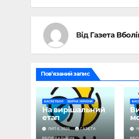
записів
Від
Газета Вбол
Пов’язаний запис
БАСКЕТБОЛ
ЗБІРНА УКРАЇНИ
БАС
На вирішальний
В
етап
м
ЛИП 8, 2026
ГАЗЕТА
Ч
ВБОЛІВАЛЬНИК
ВБО