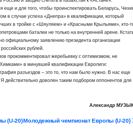
в Россию и заодно слетать в Казахстан к «Астане».
 еще и для того, чтобы проинспектировать Беларусь, Чехи
том в случае успеха «Днепра» в квалификации, который
учших в тройке с «Шяуляем» и «Красными Крыльями», кто-т
опетровцами баталии не только на внутренней арене. Кстат
сно официальному заявлению президента организации
 российских рублей.
мов прокомментировал жеребьевку с оптимизмом, не
 «Химками» в минувшей квалификации Евролиги:
рафия разъездов – это то, что нам было нужно. В нас еще
 Я действительно доволен таким подбором оппонентов для
Александр МУЗЫ
ы (U-20)
Молодежный чемпионат Европы (U-20)