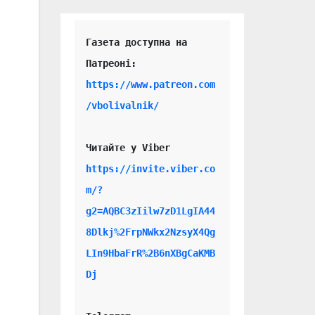
Газета доступна на 
https://www.patreon.com
/vbolivalnik/
Читайте у Viber 
https://invite.viber.co
m/?
g2=AQBC3zIilw7zD1LgIA44
8Dlkj%2FrpNWkx2NzsyX4Qg
LIn9HbaFrR%2B6nXBgCaKMB
Dj