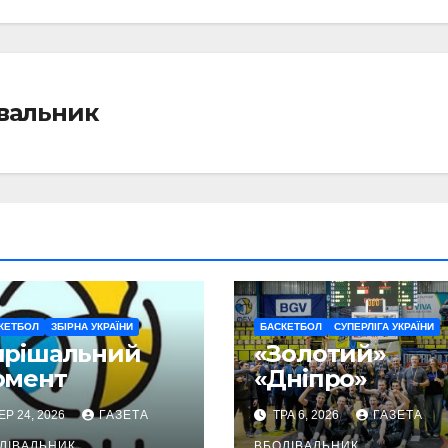
івальник
КЕТБОЛ
ЗБІРНА УКРАЇНИ
БАСКЕТБОЛ
СУПЕРЛІГА УКРАЇНИ
ирішальний
«Золотий»
омент
«Дніпро»
ЕР 24, 2026
ГАЗЕТА
ТРА 6, 2026
ГАЗЕТА
ЛІВАЛЬНИК
ВБОЛІВАЛЬНИК