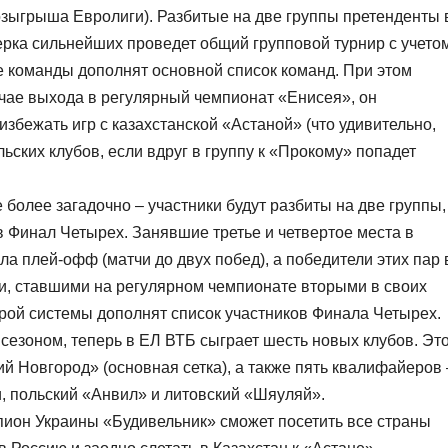
розыгрыша Евролиги). Разбитые на две группы претенденты 
ерка сильнейших проведет общий групповой турнир с учето
 команды дополнят основной список команд. При этом
чае выхода в регулярный чемпионат «Енисея», он
избежать игр с казахстанской «Астаной» (что удивительно,
ьских клубов, если вдруг в группу к «Прокому» попадет
более загадочно – участники будут разбиты на две группы,
 Финал Четырех. Занявшие третье и четвертое места в
ла плей-офф (матчи до двух побед), а победители этих пар 
и, ставшими на регулярном чемпионате вторыми в своих
итрой системы дополнят список участников Финала Четырех.
сезоном, теперь в ЕЛ ВТБ сыграет шесть новых клубов. Эт
й Новгород» (основная сетка), а также пять квалифайеров 
, польский «Анвил» и литовский «Шяуляй».
ион Украины «Будивельник» сможет посетить все страны