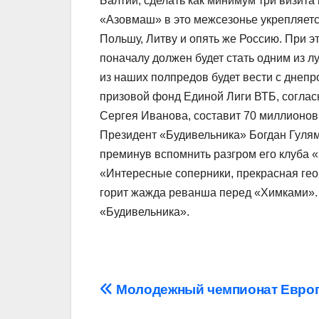
Балтии, сделать как минимум три визита 
«Азовмаш» в это межсезонье укрепляется
Польшу, Литву и опять же Россию. При э
поначалу должен будет стать одним из л
из наших полпредов будет вести с днепр
призовой фонд Единой Лиги ВТБ, согла
Сергея Иванова, составит 70 миллионов
Президент «Будивельника» Богдан Гуля
преминув вспомнить разгром его клуба
«Интересные соперники, прекрасная геог
горит жажда реванша перед «Химками».
«Будивельника».
Навігація
Молодежный чемпионат Европ