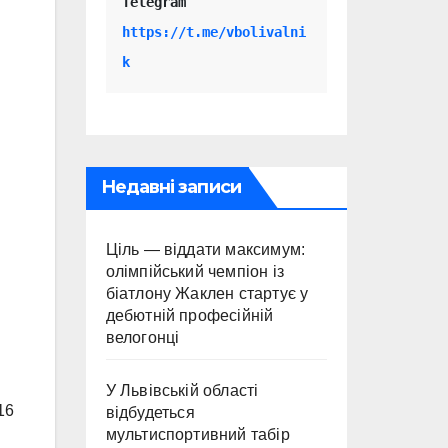
Telegram 
https://t.me/vbolivalni
k
Недавні записи
Ціль — віддати максимум:
олімпійський чемпіон із
біатлону Жаклен стартує у
дебютній професійній
велогонці
У Львівській області
16
відбудеться
мультиспортивний табір