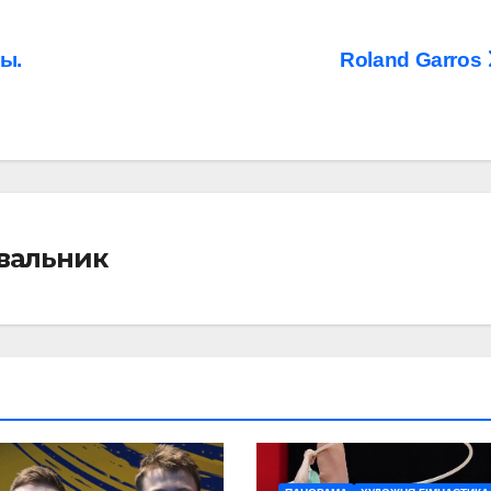
ы.
Roland Garros
івальник