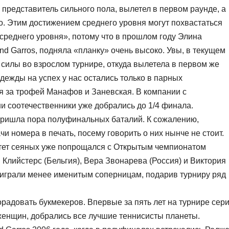
редставитель сильного пола, вылетел в первом раунде, а
о. Этим достижением среднего уровня могут похвастаться
среднего уровня», потому что в прошлом году Элина
d Garros, подняла «планку» очень высоко. Увы, в текущем
силы во взрослом турнире, откуда вылетела в первом же
ежды на успех у нас остались только в парных
я за трофей Манафов и Заневская. В компании с
 соотечественники уже добрались до 1/4 финала.
пришла пора полуфинальных баталий. К сожалению,
и номера в печать, посему говорить о них нынче не стоит.
ртет сеяных уже попрощался с Открытым чемпионатом
 Клийстерс (Бельгия), Вера Звонарева (Россия) и Виктория
роиграли менее именитым соперницам, подарив турниру ряд
орадовать букмекеров. Впервые за пять лет на турнире сер
 женщин, добрались все лучшие теннисисты планеты.