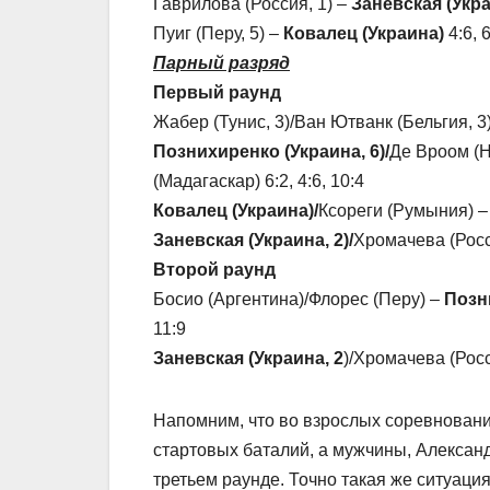
Гаврилова (Россия, 1) –
Заневская (Укра
Пуиг (Перу, 5) –
Ковалец (Украина)
4:6, 6
Парный разряд
Первый раунд
Жабер (Тунис, 3)/Ван Ютванк (Бельгия, 3
Познихиренко (Украина, 6)/
Де Вроом (
(Мадагаскар) 6:2, 4:6, 10:4
Ковалец (Украина)/
Ксореги (Румыния) –
Заневская (Украина, 2)/
Хромачева (Росси
Второй раунд
Босио (Аргентина)/Флорес (Перу) –
Позни
11:9
Заневская (Украина, 2
)/Хромачева (Росс
Напомним, что во взрослых соревновани
стартовых баталий, а мужчины, Алексан
третьем раунде. Точно такая же ситуация