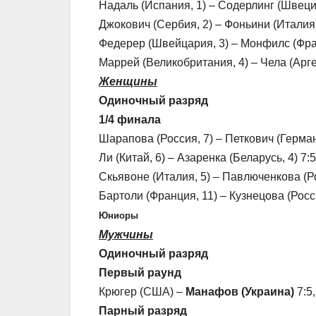
Надаль (Испания, 1) – Содерлинг (Швеция, 
Джокович (Сербия, 2) – Фоньини (Италия)
Федерер (Швейцария, 3) – Монфилс (Франци
Маррей (Великобритания, 4) – Чела (Арген
Женщины
Одиночный разряд
1/4 финала
Шарапова (Россия, 7) – Петкович (Германи
Ли (Китай, 6) – Азаренка (Беларусь, 4) 7:5
Скьявоне (Италия, 5) – Павлюченкова (Росс
Бартоли (Франция, 11) – Кузнецова (Россия
Юниоры
Мужчины
Одиночный разряд
Первый раунд
Крюгер (США) –
Манафов (Украина)
7:5,
Парный разряд