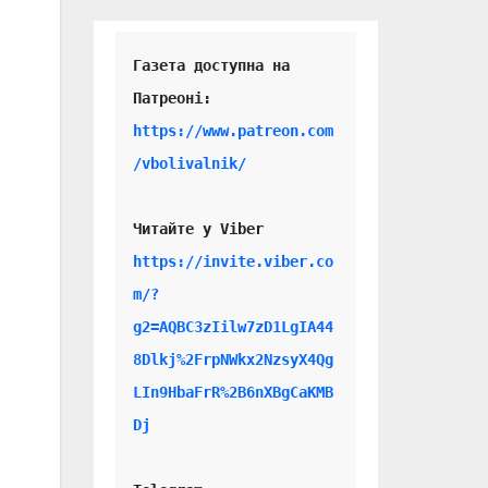
Газета доступна на 
https://www.patreon.com
/vbolivalnik/
Читайте у Viber 
https://invite.viber.co
m/?
g2=AQBC3zIilw7zD1LgIA44
8Dlkj%2FrpNWkx2NzsyX4Qg
LIn9HbaFrR%2B6nXBgCaKMB
Dj