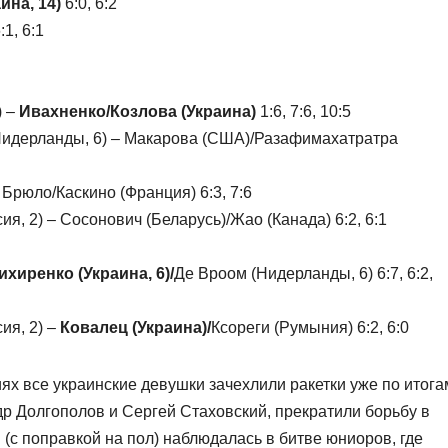
ина, 14)
6:0, 6:2
:1, 6:1
) –
Ивахненко/Козлова (Украина)
1:6, 7:6, 10:5
Нидерланды, 6) – Макарова (США)/Разафимахатратра
 Брюло/Каскино (Франция) 6:3, 7:6
я, 2) – Сосонович (Беларусь)/Жао (Канада) 6:2, 6:1
хиренко (Украина, 6)/
Де Вроом (Нидерланды, 6) 6:7, 6:2,
ия, 2) –
Ковалец (Украина)/
Ксореги (Румыния) 6:2, 6:0
ях все украинские девушки зачехлили ракетки уже по итога
др Долгополов и Сергей Стаховский, прекратили борьбу в
 (с поправкой на пол) наблюдалась в битве юниоров, где