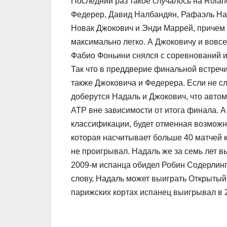
Последний раз такое случалось на Rolan
Федерер, Давид Налбандян, Рафаэль На
Новак Джокович и Энди Маррей, приче
максимально легко. А Джоковичу и вовсе
Фабио Фоньини снялся с соревнований и
Так что в преддверие финальной встреч
также Джоковича и Федерера. Если не с
доберутся Надаль и Джокович, что авто
АТР вне зависимости от итога финала. А
классификации, будет отменная возмож
которая насчитывает больше 40 матчей 
не проигрывал. Надаль же за семь лет вы
2009-м испанца обидел Робин Содерлинг,
слову, Надаль может выиграть Открытый
парижских кортах испанец выигрывал в 2