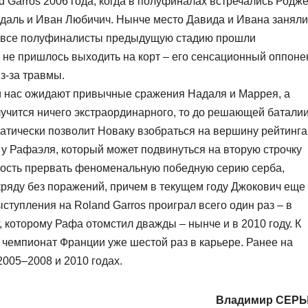
d Garros 2006 года, когда в полуфиналах встречались Родж
даль и Иван Любичич. Нынче место Давида и Ивана заняли
м все полуфиналисты предыдущую стадию прошли
 не пришлось выходить на корт – его сенсационный оппоне
з-за травмы.
и нас ожидают привычные сражения Надаля и Маррея, а
лучится ничего экстраординарного, то до решающей батали
матически позволит Новаку взобраться на вершину рейтинга
 у Рафаэля, который может подвинуться на вторую строчку
ность прервать феноменальную победную серию серба,
кряду без поражений, причем в текущем году Джокович еще
ступления на Roland Garros проиграл всего один раз – в
 которому Рафа отомстил дважды – нынче и в 2010 году. К
 чемпионат Франции уже шестой раз в карьере. Ранее на
005–2008 и 2010 годах.
Владимир СЕР