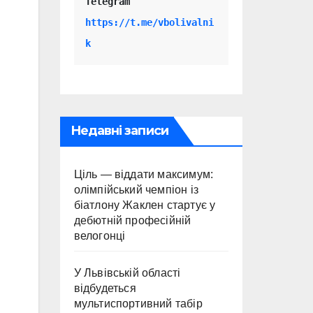
Telegram 
https://t.me/vbolivalni
k
Недавні записи
Ціль — віддати максимум:
олімпійський чемпіон із
біатлону Жаклен стартує у
дебютній професійній
велогонці
У Львівській області
відбудеться
мультиспортивний табір