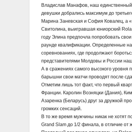
Владислав Манафов, наш единственный п
девушки добрались максимум до третьег
Марина Заневская и София Ковалец, а «
Свитолина, выигравшая юниорский Rolan
году Элина предпочла попробовать свои 
раунде квалификации. Определенные над
соревнованиях, где продолжают боротьс
представителями Молдовы и России наши
А в сражениях самого высокого уровня 
барышни свои матчи проводят после сдач
Отметим лишь тот факт, что первый ква
Франции. Каролин Возняцки (Дания), Ким
Азаренка (Беларусь) друг за дружкой п
громких сенсаций.
В то же время мужчины никак не хотят п
Grand Slam до 1/2 финала, в отличие от