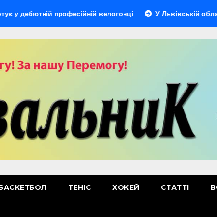
тній професійній велогонці
У Львівській області відбу
БАСКЕТБОЛ
ТЕНІС
ХОКЕЙ
СТАТТІ
В