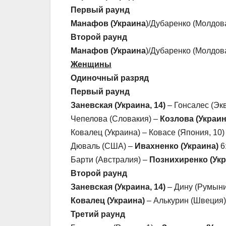
Первый раунд
Манафов (Украина
)/Дубаренко (Молдов
Второй раунд
Манафов (Украина
)/Дубаренко (Молдова
Женщины
Одиночный разряд
Первый раунд
Заневская (Украина, 14)
– Гонсалес (Экв
Чепелова (Словакия) –
Козлова (Украин
Ковалец (Украина) – Ковасе (Япония, 10) 
Дюваль (США) –
Ивахненко (Украина)
6:
Барти (Австралия) –
Познихиренко (Укр
Второй раунд
Заневская (Украина, 14)
– Дину (Румыния
Ковалец (Украина)
– Алькурин (Швеция) 
Третий раунд