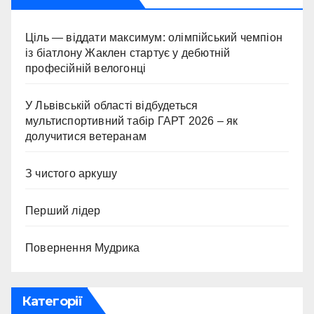
Ціль — віддати максимум: олімпійський чемпіон
із біатлону Жаклен стартує у дебютній
професійній велогонці
У Львівській області відбудеться
мультиспортивний табір ГАРТ 2026 – як
долучитися ветеранам
З чистого аркушу
Перший лідер
Повернення Мудрика
Категорії