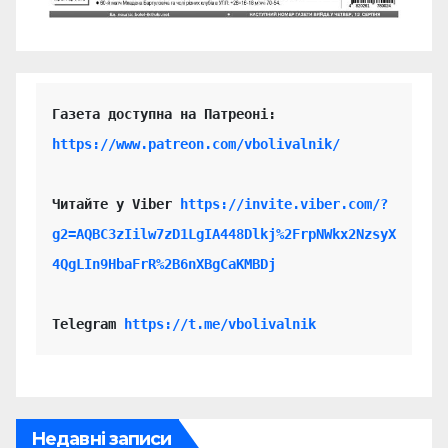
https://www.patreon.com/vbolivalnik/
Читайте у Viber 
https://invite.viber.com/?
g2=AQBC3zIilw7zD1LgIA448Dlkj%2FrpNWkx2NzsyX
4QgLIn9HbaFrR%2B6nXBgCaKMBDj
Telegram 
https://t.me/vbolivalnik
Недавні записи