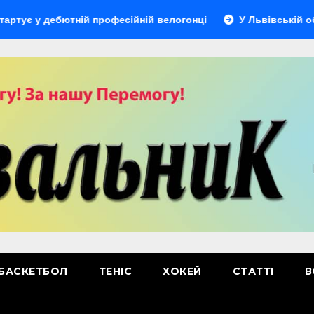
 дебютній професійній велогонці
У Львівській області в
БАСКЕТБОЛ
ТЕНІС
ХОКЕЙ
СТАТТІ
В