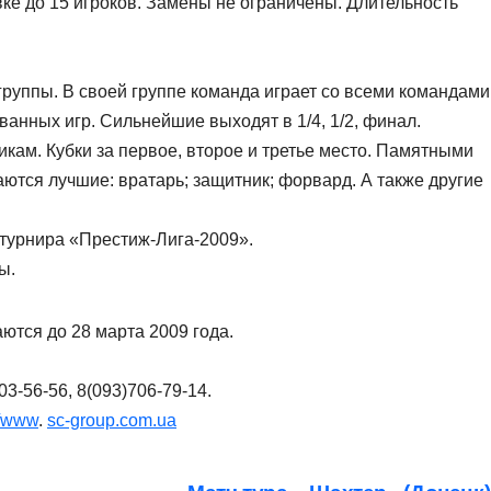
вке до 15 игроков. Замены не ограничены. Длительность
группы. В своей группе команда играет со всеми командами
анных игр. Сильнейшие выходят в 1/4, 1/2, финал.
кам. Кубки за первое, второе и третье место. Памятными
ются лучшие: вратарь; защитник; форвард. А также другие
турнира «Престиж-Лига-2009».
ы.
ются до 28 марта 2009 года.
303-56-56, 8(093)706-79-14.
//www
.
sc-group.com.ua