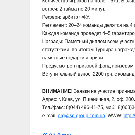
Количество игроков на поле – 5+1. В зая
встреч: 2 тайма по 20 минут.
Рефери: арбитр ФФУ.
Регламент: 20–24 команды делятся на 4 
Каждая команда проведет 4–5 гарантиров
Награды: Памятный диплом всем участни
статуэтками по итогам Турнира награжда
памятные подарки и призы.
Предусмотрен призовой фонд призерам 
Вступительный взнос: 2200 грн. с команд
ВНИМАНИЕ!
Заявки на участие принима
Адрес: г. Киев, ул. Пшеничная, 2, оф. 200.
Тел./факс: 8(044) 496-41-75, моб.: 8(063)
e-mail:
org@sc-group.com.ua
. WWW:
http: