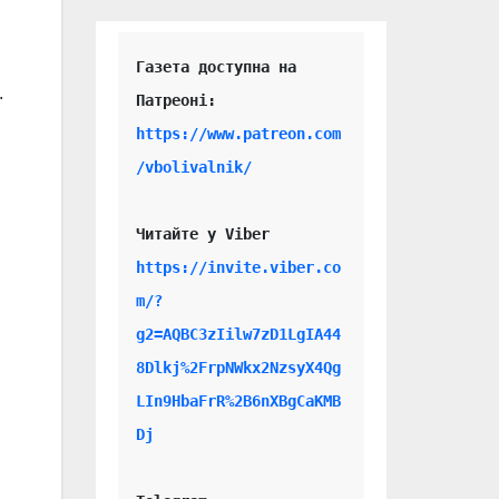
Газета доступна на 
.
https://www.patreon.com
/vbolivalnik/
Читайте у Viber 
https://invite.viber.co
m/?
g2=AQBC3zIilw7zD1LgIA44
8Dlkj%2FrpNWkx2NzsyX4Qg
LIn9HbaFrR%2B6nXBgCaKMB
Dj