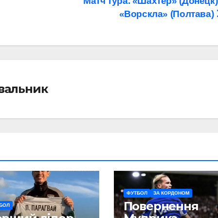
Матч тура. «Шахтер» (Донецк)
«Ворскла» (Полтава)
івальник
ФУТБОЛ
ЗА КОРДОНОМ
Повернення
БОЛ