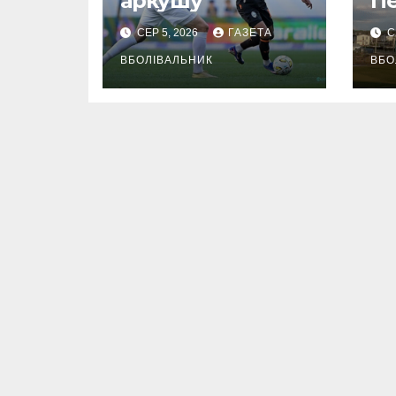
аркушу
П
СЕР 5, 2026
ГАЗЕТА
С
ВБОЛІВАЛЬНИК
ВБО