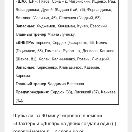
«ШАХТЕР»:
Пятов, Срна – к, Чигринский, Ищенко, Рац,
Левандовски, Дуляй, Жадсон (Гай, 76), Фернандиньо,
Виллиан (Илсиньо, 46), Селезнев (Гладкий, 63).
Запасные:
Худжамов, Хюбшман, Кучер, Езерский.
Главный тренер
Мирча Луческу.
«ДНЕПР»:
Боровик, Сердюк (Назаренко, 66, Белик
(Гоциридзе, 53), Гоменюк, Русол – к, Денисов, Канкава
(Шахов, 81), Холек, Калиниченко, Ротань, Лисицкий.
Запасные:
Кернозенко, Климавичюс, Каверин,
Карноза.
Главный тренер
Владимир Бессонов.
Предупреждения:
Сердюк (33), Лисицкий (37), Канкава
(41).
Шутка ли, за 90 минут игрового времени
«Шахтер» и «Днепр» на двоих создали один (!)
голевой момент… К слову, не он