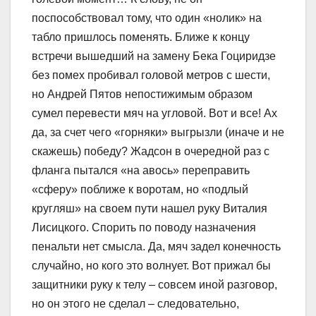
поспособствовал тому, что один «нолик» на
табло пришлось поменять. Ближе к концу
встречи вышедший на замену Бека Гоциридзе
без помех пробивал головой метров с шести,
но Андрей Пятов непостижимым образом
сумел перевести мяч на угловой. Вот и все! Ах
да, за счет чего «горняки» выгрызли (иначе и не
скажешь) победу? Жадсон в очередной раз с
фланга пытался «на авось» переправить
«сферу» поближе к воротам, но «подлый
кругляш» на своем пути нашел руку Виталия
Лисицкого. Спорить по поводу назначения
пенальти нет смысла. Да, мяч задел конечность
случайно, но кого это волнует. Вот прижал бы
защитники руку к телу – совсем иной разговор,
но он этого не сделал – следовательно,