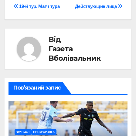
Навігація
19-й тур. Матч тура
Действующие лица
записів
Від
Газета
Вболівальник
Пов’язаний запис
ФУТБОЛ
ПРЕМ’ЄР-ЛІГА