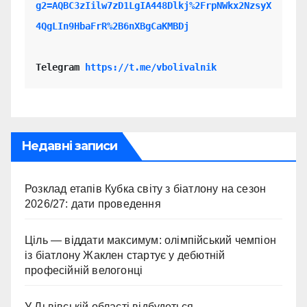
g2=AQBC3zIilw7zD1LgIA448Dlkj%2FrpNWkx2NzsyX
4QgLIn9HbaFrR%2B6nXBgCaKMBDj
Telegram 
https://t.me/vbolivalnik
Недавні записи
Розклад етапів Кубка світу з біатлону на сезон
2026/27: дати проведення
Ціль — віддати максимум: олімпійський чемпіон
із біатлону Жаклен стартує у дебютній
професійній велогонці
У Львівській області відбудеться