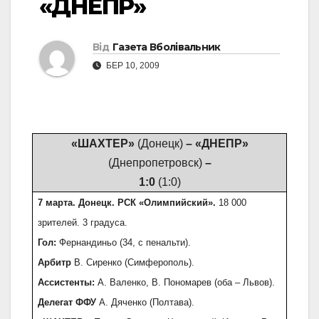
«ДНЕПР»
Від
Газета Вболівальник
БЕР 10, 2009
«ШАХТЕР»
(Донецк)
– «ДНЕПР»
(Днепропетровск)
–
1:0
(1:0)
7 марта. Донецк. РСК «Олимпийский».
18 000
зрителей. 3 градуса.
Гол:
Фернандиньо (34, с пенальти).
Арбитр
В. Сиренко (Симферополь).
Ассистенты:
А. Валенко, В. Пономарев (оба – Львов).
Делегат ФФУ
А. Дяченко (Полтава).