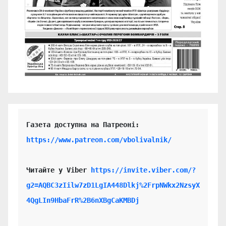
https://www.patreon.com/vbolivalnik/
Читайте у Viber 
https://invite.viber.com/?
g2=AQBC3zIilw7zD1LgIA448Dlkj%2FrpNWkx2NzsyX
4QgLIn9HbaFrR%2B6nXBgCaKMBDj