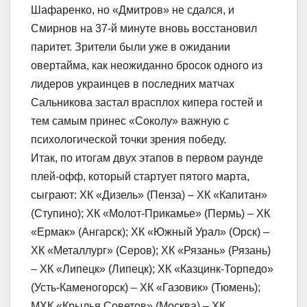
Шафаренко, но «Дмитров» не сдался, и
Смирнов на 37-й минуте вновь восстановил
паритет. Зрители были уже в ожидании
овертайма, как неожиданно бросок одного из
лидеров украинцев в последних матчах
Сальникова застал врасплох кипера гостей и
тем самым принес «Соколу» важную с
психологической точки зрения победу.
Итак, по итогам двух этапов в первом раунде
плей-офф, который стартует пятого марта,
сыграют: ХК «Дизель» (Пенза) – ХК «Капитан»
(Ступино); ХК «Молот-Прикамье» (Пермь) – ХК
«Ермак» (Ангарск); ХК «Южный Урал» (Орск) –
ХК «Металлург» (Серов); ХК «Рязань» (Рязань)
– ХК «Липецк» (Липецк); ХК «Казцинк-Торпедо»
(Усть-Каменогорск) – ХК «Газовик» (Тюмень);
МХК «Крылья Советов» (Москва) – ХК