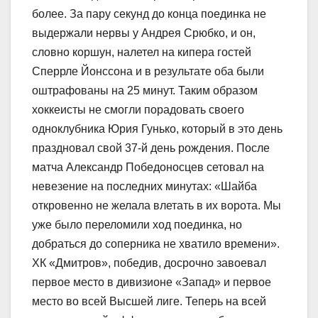
более. За пару секунд до конца поединка не
выдержали нервы у Андрея Срюбко, и он,
словно коршун, налетел на кипера гостей
Сперрле Йонссона и в результате оба были
оштрафованы на 25 минут. Таким образом
хоккеисты не смогли порадовать своего
одноклубника Юрия Гунько, который в это день
праздновал свой 37-й день рождения. После
матча Александр Победоносцев сетовал на
невезение на последних минутах: «Шайба
откровенно не желала влетать в их ворота. Мы
уже было переломили ход поединка, но
добраться до соперника не хватило времени».
ХК «Дмитров», победив, досрочно завоевал
первое место в дивизионе «Запад» и первое
место во всей Высшей лиге. Теперь на всей