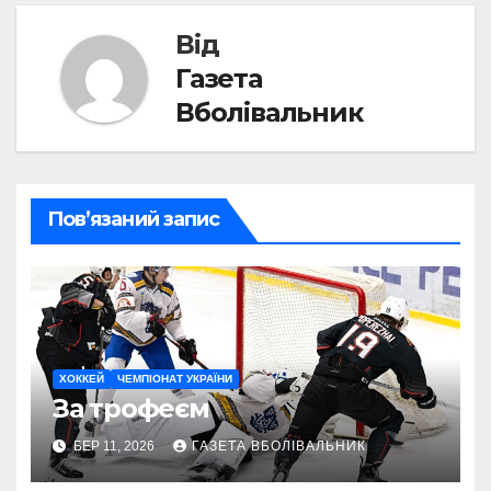
Від
Газета
Вболівальник
Пов’язаний запис
ХОККЕЙ
ЧЕМПІОНАТ УКРАЇНИ
За трофеєм
БЕР 11, 2026
ГАЗЕТА ВБОЛІВАЛЬНИК