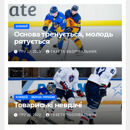
ХОККЕЙ
Основа тренується, молодь
рятується
ГРУ 17, 2025
ГАЗЕТА ВБОЛІВАЛЬНИК
ХОККЕЙ
ЗБІРНА УКРАЇНИ
Товариські невдачі
ГРУ 20, 2022
ГАЗЕТА ВБОЛІВАЛЬНИК