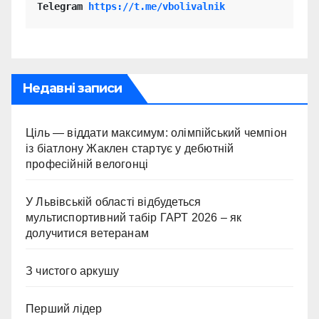
Telegram 
https://t.me/vbolivalnik
Недавні записи
Ціль — віддати максимум: олімпійський чемпіон
із біатлону Жаклен стартує у дебютній
професійній велогонці
У Львівській області відбудеться
мультиспортивний табір ГАРТ 2026 – як
долучитися ветеранам
З чистого аркушу
Перший лідер