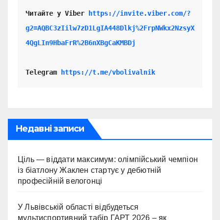
Читайте у Viber 
https://invite.viber.com/?
g2=AQBC3zIilw7zD1LgIA448Dlkj%2FrpNWkx2NzsyX
4QgLIn9HbaFrR%2B6nXBgCaKMBDj
Telegram 
https://t.me/vbolivalnik
Недавні записи
Ціль — віддати максимум: олімпійський чемпіон
із біатлону Жаклен стартує у дебютній
професійній велогонці
У Львівській області відбудеться
мультиспортивний табір ГАРТ 2026 – як