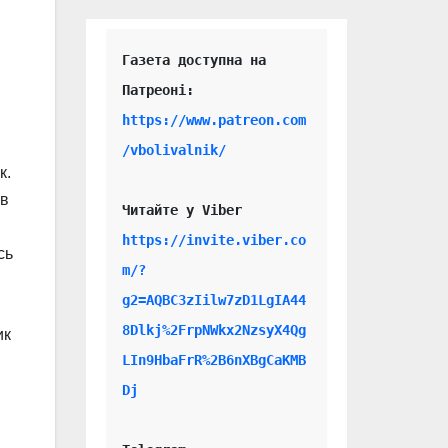
Газета доступна на 
https://www.patreon.com
/vbolivalnik/
к.
ов
Читайте у Viber 
https://invite.viber.co
сь
m/?
g2=AQBC3zIilw7zD1LgIA44
8Dlkj%2FrpNWkx2NzsyX4Qg
ик
LIn9HbaFrR%2B6nXBgCaKMB
Dj