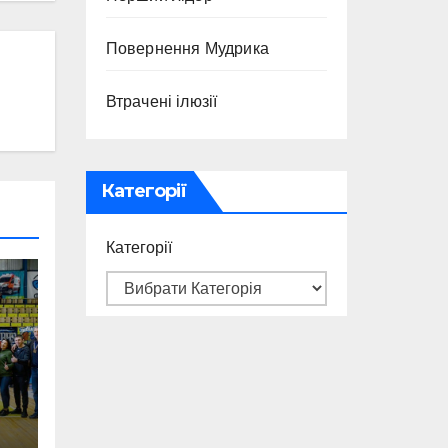
Повернення Мудрика
Втрачені ілюзії
Категорії
Категорії