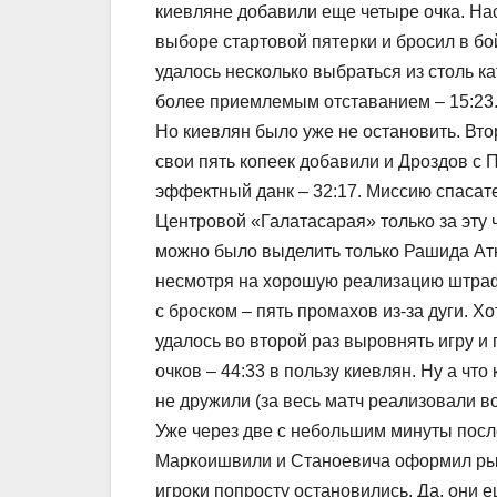
киевляне добавили еще четыре очка. Нас
выборе стартовой пятерки и бросил в б
удалось несколько выбраться из столь к
более приемлемым отставанием – 15:23
Но киевлян было уже не остановить. Втор
свои пять копеек добавили и Дроздов с 
эффектный данк – 32:17. Миссию спасате
Центровой «Галатасарая» только за эту ч
можно было выделить только Рашида Атк
несмотря на хорошую реализацию штрафны
с броском – пять промахов из-за дуги. Х
удалось во второй раз выровнять игру 
очков – 44:33 в пользу киевлян. Ну а что
не дружили (за весь матч реализовали все
Уже через две с небольшим минуты после
Маркоишвили и Станоевича оформил рыво
игроки попросту остановились. Да, они 