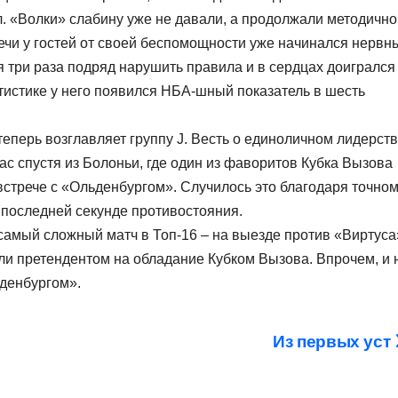
 «Волки» слабину уже не давали, а продолжали методично
ечи у гостей от своей беспомощности уже начинался нервн
 три раза подряд нарушить правила и в сердцах доигрался
атистике у него появился НБА-шный показатель в шесть
теперь возглавляет группу J. Весть о единоличном лидерст
 спустя из Болоньи, где один из фаворитов Кубка Вызова
встрече с «Ольденбургом». Случилось это благодаря точно
последней секунде противостояния.
самый сложный матч в Топ-16 – на выезде против «Виртуса
ли претендентом на обладание Кубком Вызова. Впрочем, и 
ьденбургом».
Из первых уст