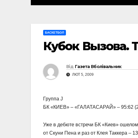
БАСКЕТБОЛ
Кубок Вызова. То
Від
Газета Вболівальник
ЛЮТ 5, 2009
Группа J
БК «КИЕВ» – «ГАЛАТАСАРАЙ» – 95:62 (23:
Уже в дебюте встречи БК «Киев» ошело
от Скуни Пена и раз от Клея Таккера – 1