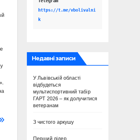
Telegram 
https://t.me/vbolivalni
ый
k
ве
Недавні записи
му
У Львівській області
».
відбудеться
на
мультиспортивний табір
ГАРТ 2026 – як долучитися
ветеранам
З чистого аркушу
Перший лідер