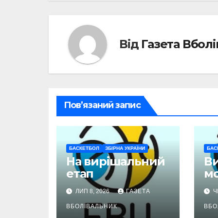
Від
Газета Вбол
Пов’язаний запис
БАСКЕТБОЛ
ЗБІРНА УКРАЇНИ
БАС
На вирішальний
В
етап
м
ЛИП 8, 2026
ГАЗЕТА
Ч
ВБОЛІВАЛЬНИК
ВБО