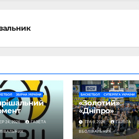
івальник
КЕТБОЛ
ЗБІРНА УКРАЇНИ
БАСКЕТБОЛ
СУПЕРЛІГА УКРАЇНИ
ирішальний
«Золотий»
омент
«Дніпро»
ЕР 24, 2026
ГАЗЕТА
ТРА 6, 2026
ГАЗЕТА
ЛІВАЛЬНИК
ВБОЛІВАЛЬНИК