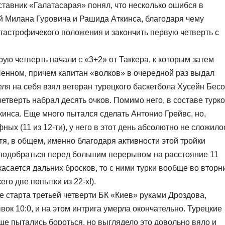
тавник «Галатасарая» понял, что несколько ошибся в
ой Милана Гуровича и Рашида Аткинса, благодаря чему
атастрофичекого положения и закончить первую четверть с
.
ую четверть начали с «3+2» от Таккера, к которым затем
Пенном, причем капитан «волков» в очередной раз выдал
ля на себя взял ветеран турецкого баскетбола Хусейн Бесо
етверть набрал десять очков. Помимо него, в составе турк
инса. Еще много пытался сделать Антонио Грейвс, но,
х (11 из 12-ти), у него в этот день абсолютно не сложило
отя, в общем, именно благодаря активности этой тройки
и подобраться перед большим перерывом на расстояние 11
 касается дальних бросков, то с ними турки вообще во вторн
го две попытки из 22-х!).
 старта третьей четверти БК «Киев» руками Дроздова,
к 10:0, и на этом интрига умерла окончательно. Турецкие
еще пытались бороться, но выглядело это довольно вяло и