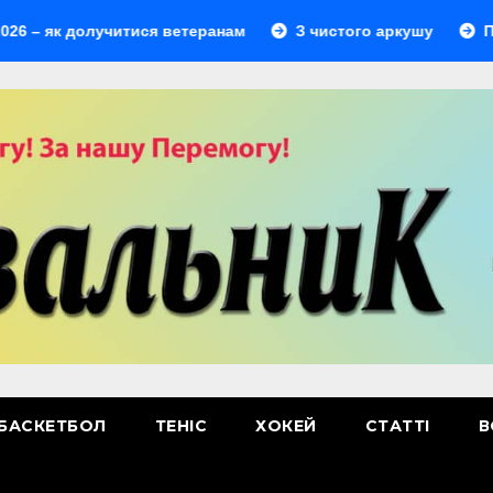
к долучитися ветеранам
З чистого аркушу
Перший л
БАСКЕТБОЛ
ТЕНІС
ХОКЕЙ
СТАТТІ
В