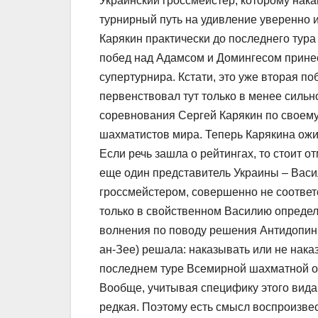
Украинский гроссмейстер, которому нака
турнирный путь на удивление уверенно 
Карякин практически до последнего тур
побед над Адамсом и Домингесом прине
супертурнира. Кстати, это уже вторая по
первенствовал тут только в менее сильн
соревнования Сергей Карякин по своему
шахматистов мира. Теперь Карякина ожи
Если речь зашла о рейтингах, то стоит о
еще один представитель Украины – Васи
гроссмейстером, совершенно не соответс
только в свойственном Василию определе
волнения по поводу решения Антидопинго
ан-Зее) решала: наказывать или не нака
последнем туре Всемирной шахматной о
Вообще, учитывая специфику этого вида
редкая. Поэтому есть смысл воспроизве