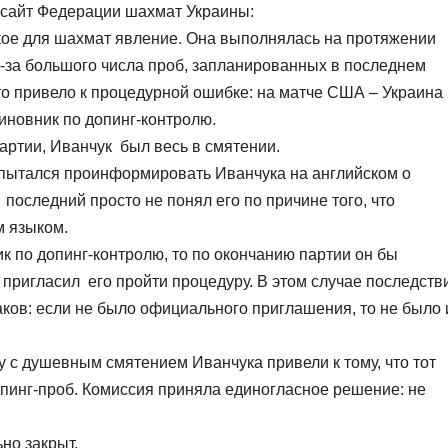
 сайт Федерации шахмат Украины:
кое для шахмат явление. Она выполнялась на протяжении
-за большого числа проб, запланированных в последнем
то привело к процедурной ошибке: на матче США – Украина
иновник по допинг-контролю.
артии, Иванчук был весь в смятении.
 пытался проинформировать Иванчука на английском о
 последний просто не понял его по причине того, что
м языком.
к по допинг-контролю, то по окончанию партии он бы
пригласил его пройти процедуру. В этом случае последств
аков: если не было официального приглашения, то не было 
 с душевным смятением Иванчука привели к тому, что тот
пинг-проб. Комиссия приняла единогласное решение: не
но закрыт.