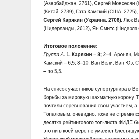
(Азербайджан, 2761), Сергей Мовсесян (
(Китай, 2739), Гата Камский (США, 2725),
Сергей Карякин (Украина, 2706),
Люк Ва
(Нидерланды, 2612), Ян Смитс (Нидерлан
Итоговое положение:
Группа А.
1. Карякин – 8;
2–4. Аронян, Мо
Камский – 6,5; 8–10. Ван Вели, Ван Юэ, С
– по 5,5.
На список участников супертурнира в 
борьбы за мировую шахматную корону. Та
почтили соревнования свом участием, а 
Топаловым, очевидно, тоже не стремилс
десятка рейтингового топ-листа ФИДЕ б
это ни в коей мере не умаляет блестящу