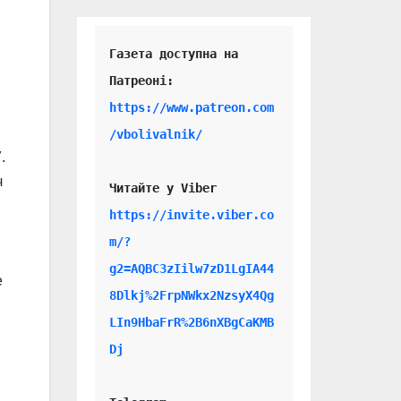
Газета доступна на 
https://www.patreon.com
/vbolivalnik/
.
ч
Читайте у Viber 
https://invite.viber.co
m/?
g2=AQBC3zIilw7zD1LgIA44
е
8Dlkj%2FrpNWkx2NzsyX4Qg
LIn9HbaFrR%2B6nXBgCaKMB
Dj