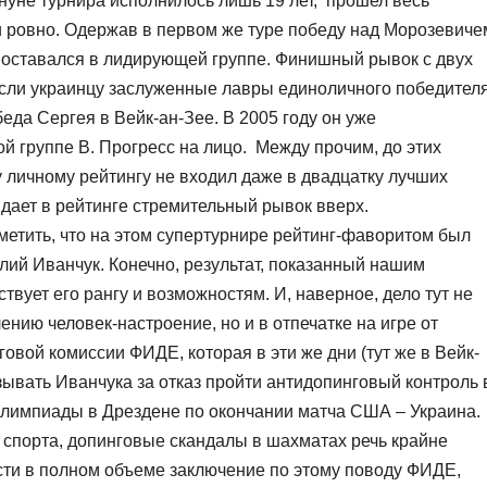
нуне турнира исполнилось лишь 19 лет, прошел весь
и ровно. Одержав в первом же туре победу над Морозевиче
а оставался в лидирующей группе. Финишный рывок с двух
сли украинцу заслуженные лавры единоличного победител
беда Сергея в Вейк-ан-Зее. В 2005 году он уже
ой группе В. Прогресс на лицо. Между прочим, до этих
 личному рейтингу не входил даже в двадцатку лучших
дает в рейтинге стремительный рывок вверх.
тметить, что на этом супертурнире рейтинг-фаворитом был
лий Иванчук. Конечно, результат, показанный нашим
твует его рангу и возможностям. И, наверное, дело тут не
нию человек-настроение, но и в отпечатке на игре от
вой комиссии ФИДЕ, которая в эти же дни (тут же в Вейк-
зывать Иванчука за отказ пройти антидопинговый контроль 
лимпиады в Дрездене по окончании матча США – Украина.
 спорта, допинговые скандалы в шахматах речь крайне
сти в полном объеме заключение по этому поводу ФИДЕ,