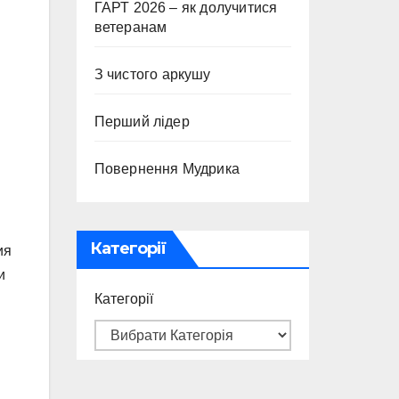
ГАРТ 2026 – як долучитися
ветеранам
З чистого аркушу
Перший лідер
Повернення Мудрика
Категорії
ия
и
Категорії