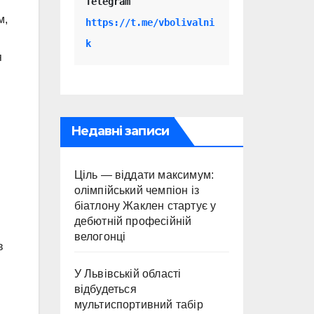
Telegram 
м,
https://t.me/vbolivalni
k
я
Недавні записи
Ціль — віддати максимум:
олімпійський чемпіон із
біатлону Жаклен стартує у
дебютній професійній
велогонці
в
У Львівській області
відбудеться
мультиспортивний табір