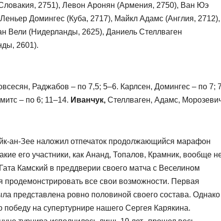
Словакия, 2751), Левон Аронян (Армения, 2750), Ван Юэ
 Леньер Домингес (Куба, 2717), Майкл Адамс (Англия, 2712),
н Вели (Нидерланды, 2625), Даниель Стеллваген
ды, 2601).
всесян, Раджабов – по 7,5; 5–6. Карлсен, Домингес – по 7; 7
митс – по 6; 11–14.
Иванчук,
Стеллваген, Адамс, Морозеви
Вейк-ан-Зее наложил отпечаток продолжающийся марафон
кие его участники, как Ананд, Топалов, Крамник, вообще н
Гата Камский в преддверии своего матча с Веселином
я продемонстрировать все свои возможности. Первая
ыла представлена ровно половиной своего состава. Однако
ю победу на супертурнире нашего Сергея Карякина.