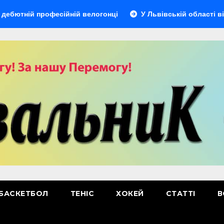
професійній велогонці
У Львівській області відбудетьс
БАСКЕТБОЛ
ТЕНІС
ХОКЕЙ
СТАТТІ
В