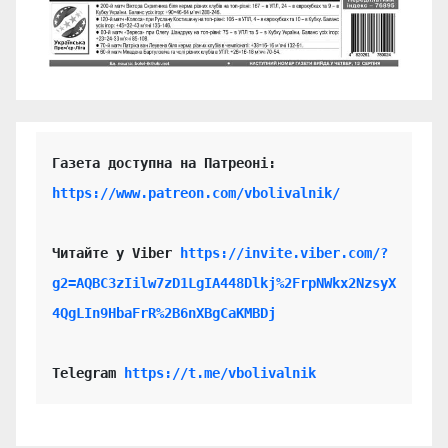
https://www.patreon.com/vbolivalnik/
Читайте у Viber 
https://invite.viber.com/?
g2=AQBC3zIilw7zD1LgIA448Dlkj%2FrpNWkx2NzsyX
4QgLIn9HbaFrR%2B6nXBgCaKMBDj
Telegram 
https://t.me/vbolivalnik