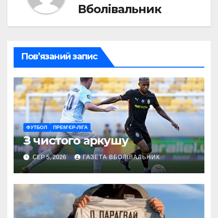
Вболівальник
Пов’язаний запис
ФУТБОЛ
ПРЕМ’ЄР-ЛІГА
З чистого аркушу
СЕР 5, 2026
ГАЗЕТА ВБОЛІВАЛЬНИК