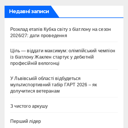
Недавні записи
Розклад етапів Кубка світу з біатлону на сезон
2026/27: дати проведення
Ціль — віддати максимум: олімпійський чемпіон
із біатлону Жаклен стартує у дебютній
професійній велогонці
У Львівській області відбудеться
мультиспортивний табір ГАРТ 2026 – як
долучитися ветеранам
З чистого аркушу
Перший лідер