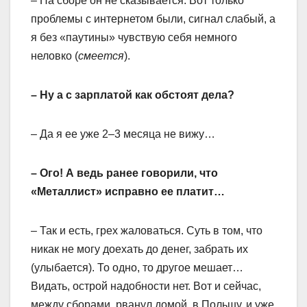
– На сборе он не сказывается. Вот только
проблемы с интернетом были, сигнал слабый, а
я без «паутины» чувствую себя немного
неловко (
смеется
).
– Ну а с зарплатой как обстоят дела?
– Да я ее уже 2–3 месяца не вижу…
– Ого! А ведь ранее говорили, что
«Металлист» исправно ее платит…
– Так и есть, грех жаловаться. Суть в том, что
никак не могу доехать до денег, забрать их
(улыбается). То одно, то другое мешает…
Видать, острой надобности нет. Вот и сейчас,
между сборами, рванул домой, в Польшу, и уже